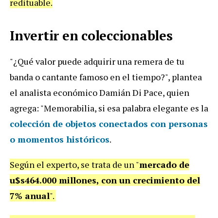
redituable.
Invertir en coleccionables
"¿Qué valor puede adquirir una remera de tu
banda o cantante famoso en el tiempo?", plantea
el analista económico Damián Di Pace, quien
agrega: "
Memorabilia, si esa palabra elegante es la
colección de objetos conectados con
personas
o momentos históricos
.
Según el experto, se trata de un "
mercado de
u$s464.000 millones, con un crecimiento del
7% anual
".