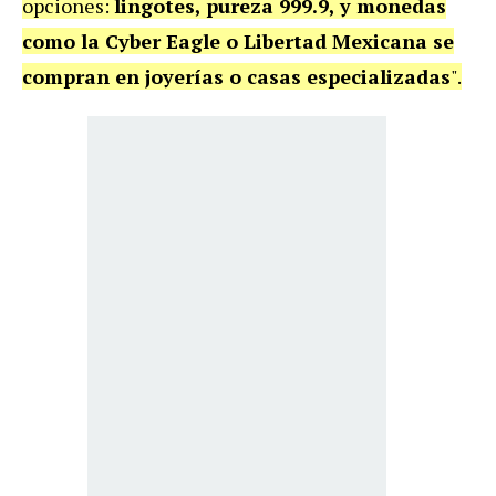
opciones:
lingotes, pureza 999.9, y monedas
como la Cyber Eagle o Libertad Mexicana se
compran en joyerías o casas especializadas
".