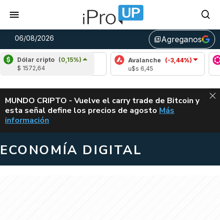
06/08/2026
Agreganos
library_add
Dólar cripto
(0,15%)
Cardano
(5,93%)
Avalanche
(-3,44%)
Po
$ 1572,64
u$s 0,20
u$s 6,45
u$s
ALERTA
MUNDO CRIPTO - Vuelve el carry trade de Bitcoin y
esta señal define los precios de agosto
Más
VUELVE EL CAR
información
ECONOMÍA DIGITAL