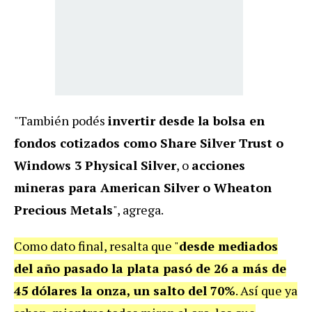
"También podés
invertir desde la bolsa en
fondos cotizados como Share Silver Trust o
Windows 3 Physical Silver
, o
acciones
mineras para American Silver o Wheaton
Precious Metals
", agrega.
Como dato final, resalta que "
desde mediados
del año pasado la plata pasó de 26 a más de
45 dólares la onza, un salto del 70%
. Así que ya