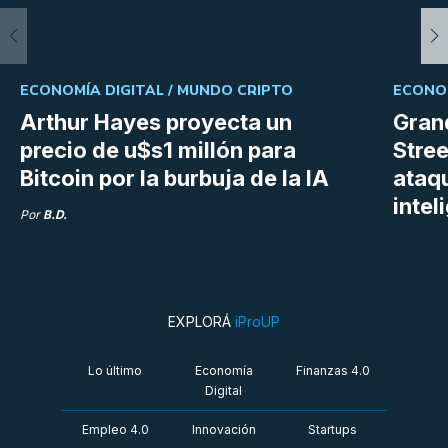
ECONOMÍA DIGITAL /
MUNDO CRIPTO
ECONOM
Arthur Hayes proyecta un
Gran
precio de u$s1 millón para
Stree
Bitcoin por la burbuja de la IA
ataq
intel
Por
B.D.
EXPLORÁ
iProUP
Lo último
Economía
Finanzas 4.0
Digital
Empleo 4.0
Innovación
Startups