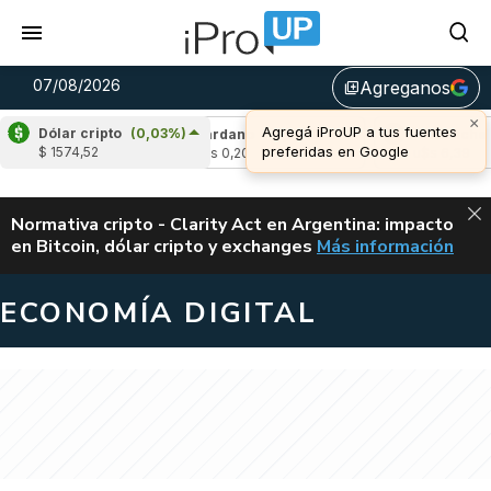
07/08/2026
Agreganos
library_add
×
Agregá iProUP a tus fuentes
Dólar cripto
(0,03%)
(-3,03%)
Cardano
(-3,60%)
Avalanche
(-0
preferidas en Google
$ 1574,52
u$s 0,20
u$s 6,39
ALERTA
Normativa cripto - Clarity Act en Argentina: impacto
en Bitcoin, dólar cripto y exchanges
Más información
CLARITY ACT EN AR
ECONOMÍA DIGITAL