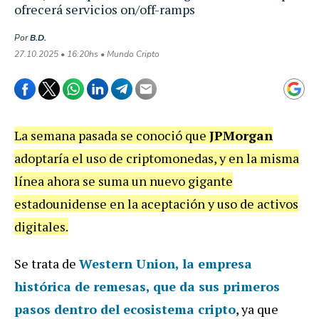
ofrecerá servicios on/off-ramps
Por
B.D.
27.10.2025 • 16:20hs • Mundo Cripto
La semana pasada se conoció que
JPMorgan
adoptaría el uso de criptomonedas, y en la misma
línea ahora se suma un nuevo gigante
estadounidense en la aceptación y uso de activos
digitales.
Se trata de
Western Union
, la empresa
histórica de remesas, que da sus
primeros
pasos dentro del ecosistema cripto
, ya que