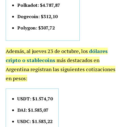
Polkadot: $4.787,87
Dogecoin: $312,10
Polygon: $307,72
Además, al jueves 23 de octubre, los
dólares
cripto o stablecoins
más destacados en
Argentina registran las siguientes cotizaciones
en pesos:
USDT: $1.574,70
DAI: $1.583,07
USDC: $1.583,22