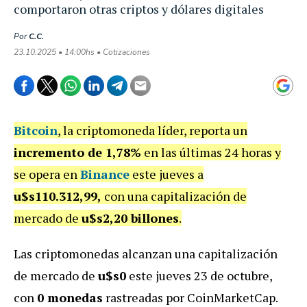
comportaron otras criptos y dólares digitales
Por
C.C.
23.10.2025 • 14:00hs • Cotizaciones
Bitcoin
, la criptomoneda líder, reporta un
incremento de 1,78%
en las últimas 24 horas y
se opera en
Binance
este jueves a
u$s110.312,99,
con una capitalización de
mercado de
u$s2,20 billones
.
Las criptomonedas alcanzan una capitalización
de mercado de
u$s0
este jueves 23 de octubre,
con
0 monedas
rastreadas por CoinMarketCap.