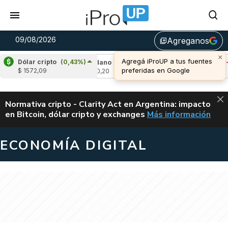
09/08/2026
Agreganos
library_add
×
Agregá iProUP a tus fuentes
Dólar cripto
(0,43%)
0,16%)
Cardano
(-1,59%)
Avalanche
(-0,9
preferidas en Google
$ 1572,09
u$s 0,20
u$s 6,47
ALERTA
Normativa cripto - Clarity Act en Argentina: impacto
en Bitcoin, dólar cripto y exchanges
Más información
CLARITY ACT EN AR
ECONOMÍA DIGITAL