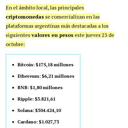
En el ámbito local, las principales
criptomonedas
se comercializan en las
plataformas argentinas más destacadas a los
siguientes
valores en pesos
este jueves 23 de
octubre:
Bitcoin: $175,18 millones
Ethereum: $6,21 millones
BNB: $1,80 millones
Ripple: $3.821,61
Solana: $304.424,10
Cardano: $1.027,73