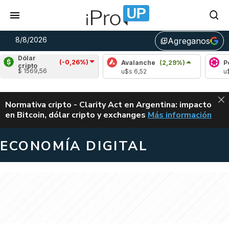
8/8/2026
Agreganos
library_add
Dólar
(-0,26%)
Cardano
(-1,44%)
Avalanche
(2,29%)
Polkado
cripto
$ 1569,56
u$s 0,20
u$s 6,52
u$s 0,8
ALERTA
Normativa cripto - Clarity Act en Argentina: impacto
en Bitcoin, dólar cripto y exchanges
Más información
CLARITY ACT EN AR
ECONOMÍA DIGITAL