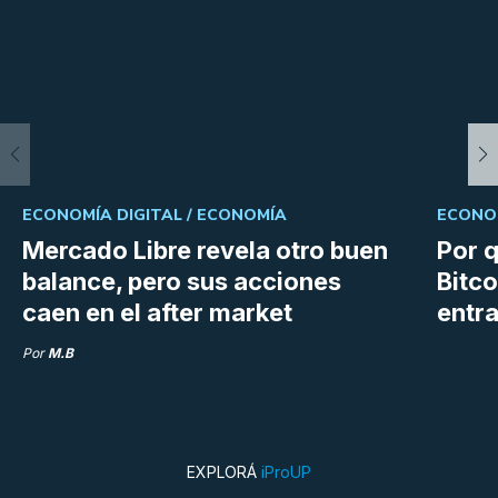
ECONOMÍA DIGITAL /
ECONOMÍA
ECONOM
Mercado Libre revela otro buen
Por q
balance, pero sus acciones
Bitco
caen en el after market
entra
Por
M.B
EXPLORÁ
iProUP