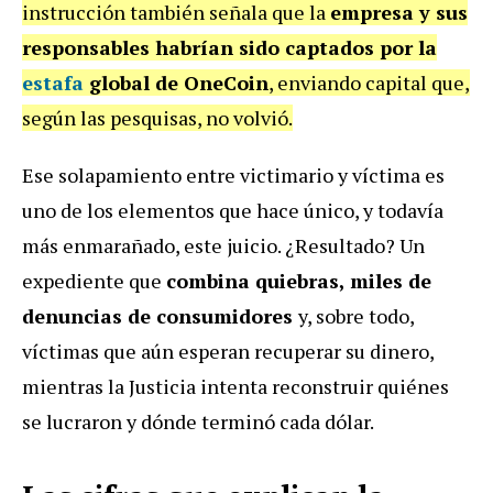
instrucción también señala que la
empresa y sus
responsables habrían sido captados por la
estafa
global de OneCoin
, enviando capital que,
según las pesquisas, no volvió.
Ese solapamiento entre victimario y víctima es
uno de los elementos que hace único, y todavía
más enmarañado, este juicio. ¿Resultado? Un
expediente que
combina quiebras, miles de
denuncias de consumidores
y, sobre todo,
víctimas que aún esperan recuperar su dinero,
mientras la Justicia intenta reconstruir quiénes
se lucraron y dónde terminó cada dólar.