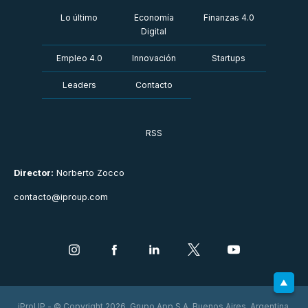
Lo último
Economía
Finanzas 4.0
Digital
Empleo 4.0
Innovación
Startups
Leaders
Contacto
RSS
Director:
Norberto Zocco
contacto@iproup.com
iProUP - © Copyright 2026. Grupo App S.A. Buenos Aires, Argentina.