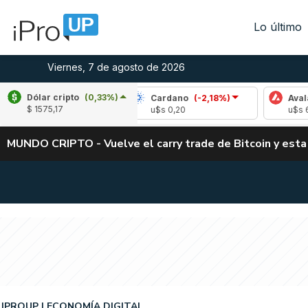
Lo último
Viernes, 7 de agosto de 2026
Dólar cripto
(0,33%)
e
(-1,98%)
Cardano
(-2,18%)
Avalanche
(
$ 1575,17
03
u$s 0,20
u$s 6,43
MUNDO CRIPTO - Vuelve el carry trade de Bitcoin y esta
IPROUP
ECONOMÍA DIGITAL