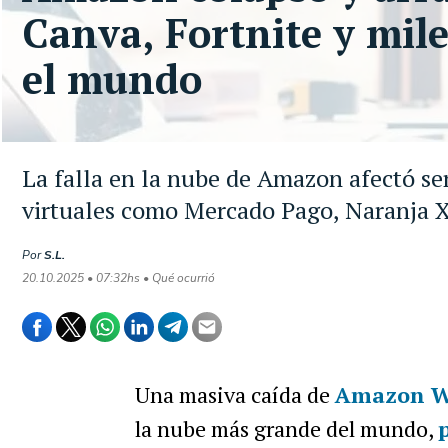
Canva, Fortnite y mile
el mundo
La falla en la nube de Amazon afectó se
virtuales como Mercado Pago, Naranja X
Por
S.L.
20.10.2025 • 07:32hs • Qué ocurrió
Una masiva caída de
Amazon We
la nube más grande del mundo,