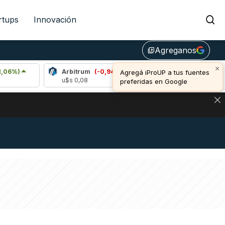
rtups
Innovación
Agreganos
library_add
×
Arbitrum
(-0,94%)
Bitcoin
(0,24%)
Agregá iProUP a tus fuentes
u$s 0,08
u$s 64.903,00
preferidas en Google
DE DE BITCOIN Y ESTA SEÑAL DEFINE LOS PRECIOS DE AG