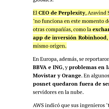
El
CEO de Perplexity
, Aravind 
"no funciona en este momento d
otras compañías, como la
excha
app de inversión Robinhood
,
mismo origen.
En Europa, además, se reportaro
BBVA e ING
, y
problemas en l
Movistar y Orange
. En alguno
posnet quedaron fuera de ser
servidores en la nube.
AWS indicó que sus ingenieros "t