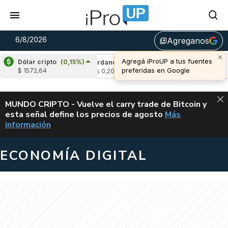
6/8/2026
Agreganos
library_add
×
Agregá iProUP a tus fuentes
Dólar cripto
(0,15%)
(-3,27%)
Cardano
(5,93%)
Avalanche
(-3
preferidas en Google
$ 1572,64
u$s 0,20
u$s 6,45
ALERTA
MUNDO CRIPTO - Vuelve el carry trade de Bitcoin y
esta señal define los precios de agosto
Más
VUELVE EL CAR
información
ECONOMÍA DIGITAL