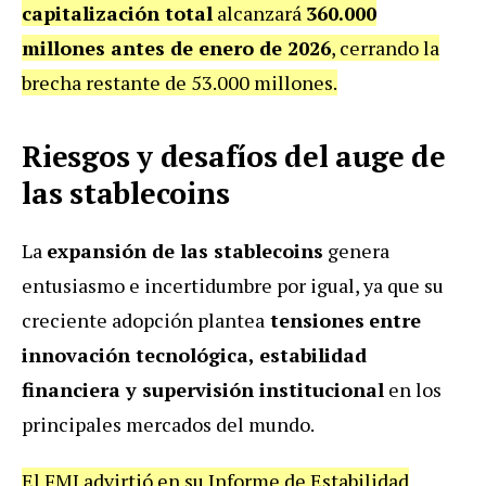
capitalización total
alcanzará
360.000
millones antes de enero de 2026
, cerrando la
brecha restante de 53.000 millones.
Riesgos y desafíos del auge de
las stablecoins
La
expansión de las stablecoins
genera
entusiasmo e incertidumbre por igual, ya que su
creciente adopción plantea
tensiones
entre
innovación tecnológica, estabilidad
financiera y supervisión institucional
en los
principales mercados del mundo.
El FMI advirtió en su Informe de Estabilidad