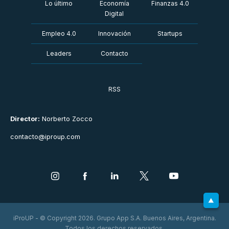
Lo último
Economía
Finanzas 4.0
Digital
Empleo 4.0
Innovación
Startups
Leaders
Contacto
RSS
Director:
Norberto Zocco
contacto@iproup.com
iProUP - © Copyright 2026. Grupo App S.A. Buenos Aires, Argentina.
Todos los derechos reservados.