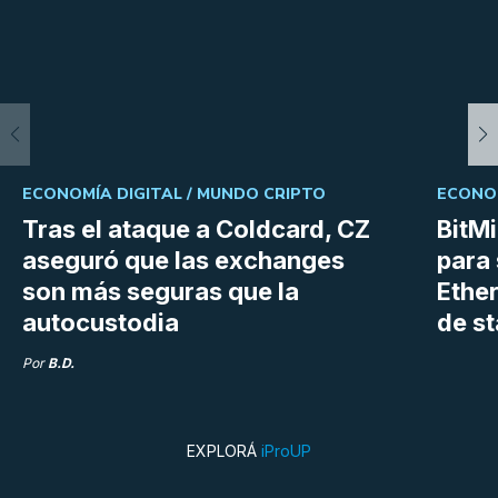
ECONOMÍA DIGITAL /
MUNDO CRIPTO
ECONOM
Tras el ataque a Coldcard, CZ
BitM
aseguró que las exchanges
para 
son más seguras que la
Ethe
autocustodia
de s
Por
B.D.
EXPLORÁ
iProUP