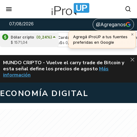
07/08/2026
Agreganos
library_add
×
Agregá iProUP a tus fuentes
Dólar cripto
(0,24%)
e
(-1,26%)
Cardano
(6,06%)
Avalanche
(
preferidas en Google
$ 1571,04
03
u$s 0,20
u$s 6,44
ALERTA
MUNDO CRIPTO - Vuelve el carry trade de Bitcoin y
esta señal define los precios de agosto
Más
VUELVE EL CAR
información
ECONOMÍA DIGITAL