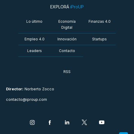
EXPLORÁ
iProUP
Lo último
Economía
Finanzas 4.0
Digital
Empleo 4.0
Innovación
Startups
Leaders
Contacto
RSS
Director:
Norberto Zocco
contacto@iproup.com