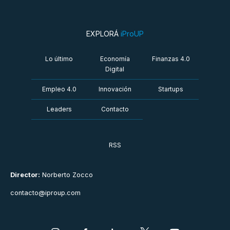
EXPLORÁ
iProUP
Lo último
Economía
Finanzas 4.0
Digital
Empleo 4.0
Innovación
Startups
Leaders
Contacto
RSS
Director:
Norberto Zocco
contacto@iproup.com