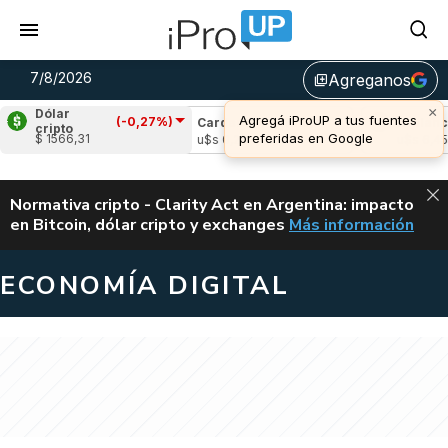
7/8/2026
Agreganos
library_add
×
Dólar
Agregá iProUP a tus fuentes
(-0,27%)
ple
(-0,90%)
Cardano
(-0,16%)
Avalanche
cripto
preferidas en Google
$ 1566,31
1,03
u$s 0,20
u$s 6,45
ALERTA
Normativa cripto - Clarity Act en Argentina: impacto
en Bitcoin, dólar cripto y exchanges
Más información
CLARITY ACT EN AR
ECONOMÍA DIGITAL