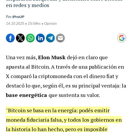
en redes y medios
Por
iProUP
14.10.2025 • 15:04hs • Opinión
Una vez más,
Elon Musk
dejó en claro que
apuesta al Bitcoin. A través de una publicación en
X comparó la criptomoneda con el dinero fiat y
destacó lo que, según él, es su principal ventaja: la
base energética
que sustenta su valor.
"Bitcoin se basa en la energía: podés emitir
moneda fiduciaria falsa, y todos los gobiernos en
la historia lo han hecho, pero es imposible