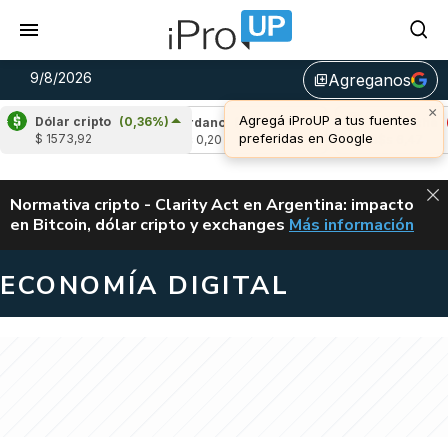
9/8/2026
Agreganos
library_add
×
Agregá iProUP a tus fuentes
Dólar cripto
(0,36%)
-0,37%)
Cardano
(-0,23%)
Avalanche
(-0,
preferidas en Google
$ 1573,92
u$s 0,20
u$s 6,47
ALERTA
Normativa cripto - Clarity Act en Argentina: impacto
en Bitcoin, dólar cripto y exchanges
Más información
CLARITY ACT EN AR
ECONOMÍA DIGITAL