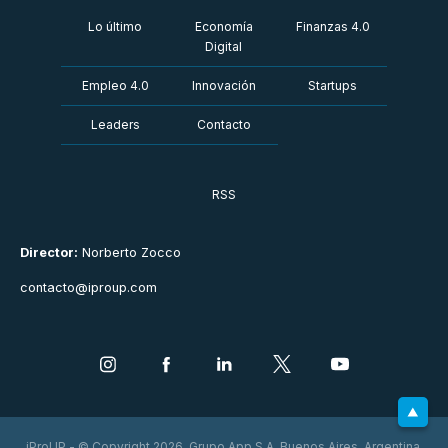
Lo último
Economía
Finanzas 4.0
Digital
Empleo 4.0
Innovación
Startups
Leaders
Contacto
RSS
Director:
Norberto Zocco
contacto@iproup.com
iProUP - © Copyright 2026. Grupo App S.A. Buenos Aires, Argentina.