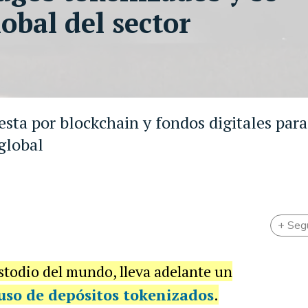
obal del sector
ta por blockchain y fondos digitales para
global
+ Seg
stodio del mundo, lleva adelante un
 uso de
depósitos tokenizados
.