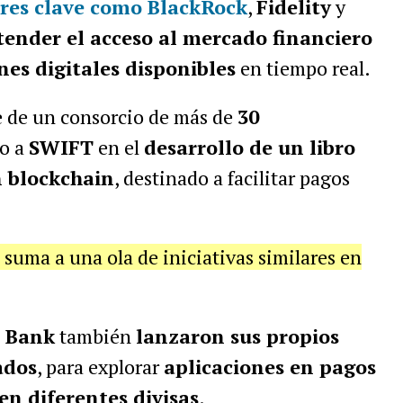
res clave como BlackRock
,
Fidelity
y
tender el acceso al mercado financiero
nes digitales disponibles
en tiempo real.
 de un consorcio de más de
30
to a
SWIFT
en el
desarrollo de un libro
 blockchain
, destinado a facilitar pagos
uma a una ola de iniciativas similares en
i Bank
también
lanzaron sus propios
ados
, para explorar
aplicaciones en pagos
en diferentes divisas
.