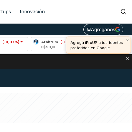
rtups
Innovación
Agreganos
library_add
×
%)
Arbitrum
(-1,33%)
Bitcoin
(0,86%)
Agregá iProUP a tus fuentes
u$s 0,08
u$s 64.992,00
preferidas en Google
NA: IMPACTO EN BITCOIN, DÓLAR CRIPTO Y EXCHANGES