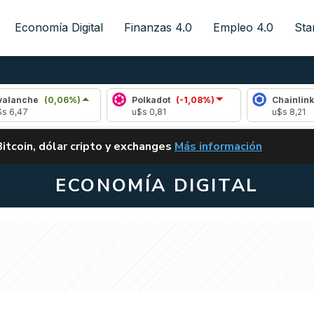
Economía Digital
Finanzas 4.0
Empleo 4.0
Sta
(0,06%)
Polkadot
(-1,08%)
Chainlink
(-0,07
u$s 0,81
u$s 8,21
ALERTA
Bitcoin, dólar cripto y exchanges
Más información
CLARITY ACT EN ARGENTI
ECONOMÍA DIGITAL