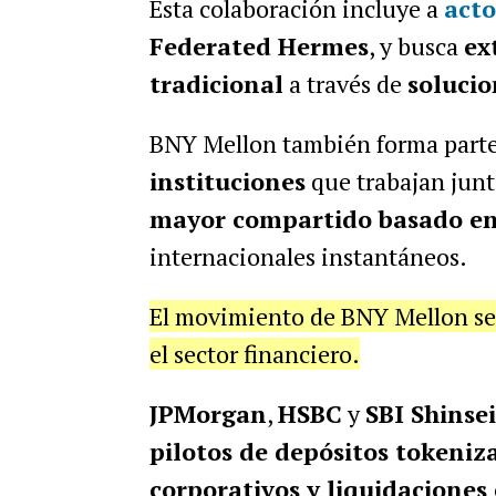
Esta colaboración incluye a
acto
Federated Hermes
, y busca
ex
tradicional
a través de
solucio
BNY Mellon también forma parte
instituciones
que trabajan jun
mayor compartido basado en
internacionales instantáneos.
El movimiento de BNY Mellon se s
el sector financiero.
JPMorgan
,
HSBC
y
SBI Shinse
pilotos de depósitos tokeniz
corporativos y liquidaciones 