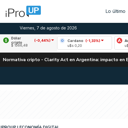
Lo último
Viernes, 7 de agosto de 2026
Dólar
(-0,44%)
ple
(-0,96%)
Cardano
(-1,33%)
Avalanche
cripto
$ 1566,48
 1,02
u$s 0,20
u$s 6,47
Normativa cripto - Clarity Act en Argentina: impacto en 
IPROUP
ECONOMÍA DIGITAL