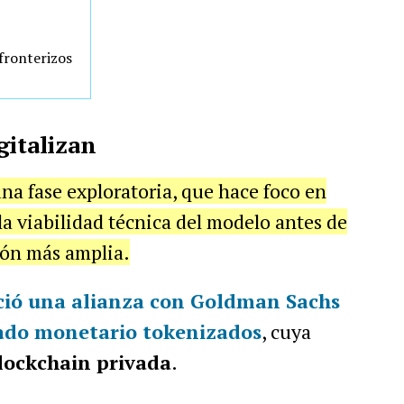
sfronterizos
gitalizan
una fase exploratoria, que hace foco en
 la viabilidad técnica del modelo antes de
ón más amplia.
ció una
alianza con Goldman Sachs
ado monetario tokenizados
, cuya
lockchain privada
.