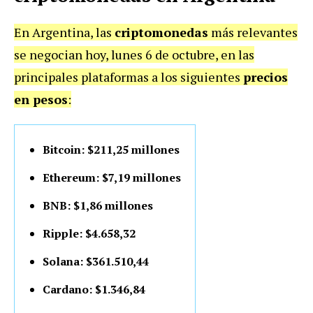
En Argentina, las
criptomonedas
más relevantes
se negocian hoy, lunes 6 de octubre, en las
principales plataformas a los siguientes
precios
en pesos
:
Bitcoin: $211,25 millones
Ethereum: $7,19 millones
BNB: $1,86 millones
Ripple: $4.658,32
Solana: $361.510,44
Cardano: $1.346,84