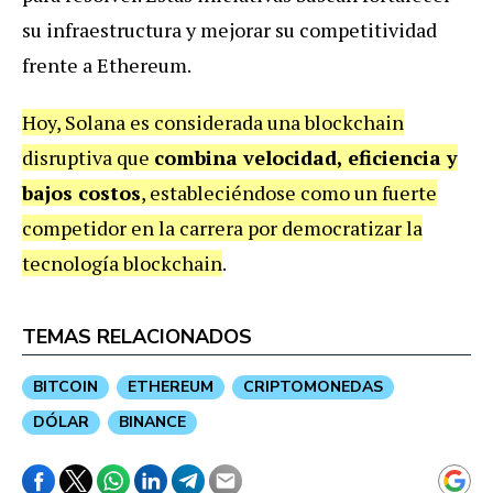
su infraestructura y mejorar su competitividad
frente a Ethereum.
Hoy, Solana es considerada una blockchain
disruptiva que
combina velocidad, eficiencia y
bajos costos
, estableciéndose como un fuerte
competidor en la carrera por democratizar la
tecnología blockchain
.
TEMAS RELACIONADOS
BITCOIN
ETHEREUM
CRIPTOMONEDAS
DÓLAR
BINANCE