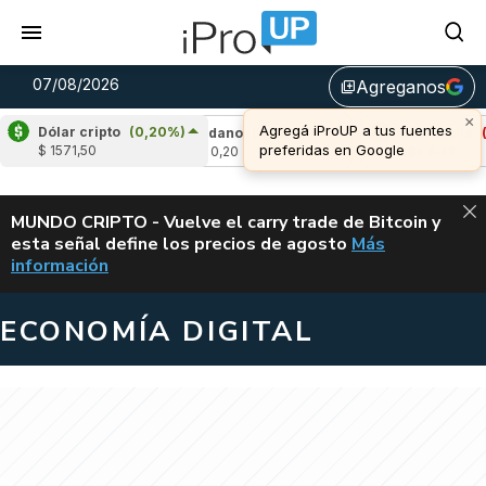
07/08/2026
Agreganos
library_add
×
Agregá iProUP a tus fuentes
Dólar cripto
(0,20%)
1,69%)
Cardano
(4,88%)
Avalanche
(-3,3
preferidas en Google
$ 1571,50
u$s 0,20
u$s 6,42
ALERTA
MUNDO CRIPTO - Vuelve el carry trade de Bitcoin y
esta señal define los precios de agosto
Más
VUELVE EL CAR
información
ECONOMÍA DIGITAL