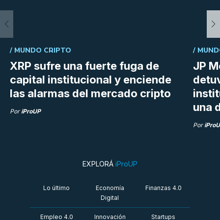
/
MUNDO CRIPTO
/
MUND
XRP sufre una fuerte fuga de
JP M
capital institucional y enciende
detu
las alarmas del mercado cripto
insti
una d
Por
iProUP
Por
iPro
EXPLORÁ
iProUP
Lo último
Economía
Finanzas 4.0
Digital
Empleo 4.0
Innovación
Startups