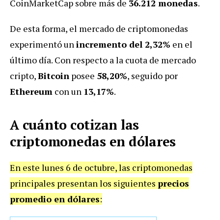
CoinMarketCap sobre más de
36.212 monedas
.
De esta forma, el mercado de criptomonedas
experimentó un
incremento del 2,32%
en el
último día. Con respecto a la cuota de mercado
cripto,
Bitcoin
posee
58,20%
, seguido por
Ethereum
con un
13,17%
.
A cuánto cotizan las
criptomonedas en dólares
En este lunes 6 de octubre, las criptomonedas
principales presentan los siguientes
precios
promedio en dólares
: