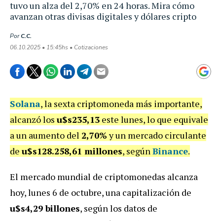
tuvo un alza del 2,70% en 24 horas. Mira cómo
avanzan otras divisas digitales y dólares cripto
Por
C.C.
06.10.2025 • 15:45hs • Cotizaciones
Solana
, la sexta criptomoneda más importante,
alcanzó los
u$s235,13
este lunes, lo que equivale
a un aumento del
2,70%
y un mercado circulante
de
u$s128.258,61 millones
, según
Binance
.
El mercado mundial de criptomonedas alcanza
hoy, lunes 6 de octubre, una capitalización de
u$s4,29 billones
, según los datos de