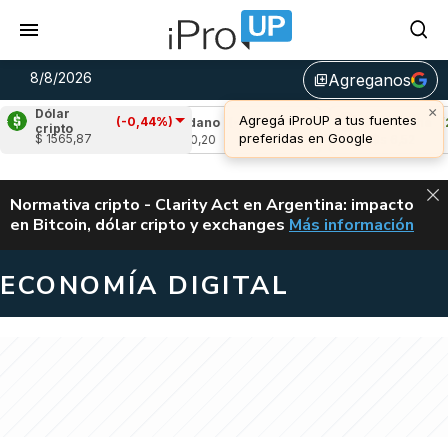
8/8/2026
Agreganos
library_add
×
Dólar
Agregá iProUP a tus fuentes
(-0,44%)
,68%)
Cardano
(-1,47%)
Avalanche
(2,28
cripto
preferidas en Google
$ 1565,87
u$s 0,20
u$s 6,52
ALERTA
Normativa cripto - Clarity Act en Argentina: impacto
en Bitcoin, dólar cripto y exchanges
Más información
CLARITY ACT EN AR
ECONOMÍA DIGITAL