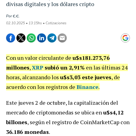
divisas digitales y los dólares cripto
Por
C.C.
02.10.2025 • 13:15hs • Cotizaciones
Con un valor circulante de
u$s181.273,76
millones
,
XRP
subió un 2,91%
en las últimas 24
horas, alcanzando los
u$s3,03 este jueves
, de
acuerdo con los registros de
Binance
.
Este jueves 2 de octubre, la capitalización del
mercado de criptomonedas se ubica en
u$s4,12
billones
, según el registro de CoinMarketCap con
36.186 monedas
.