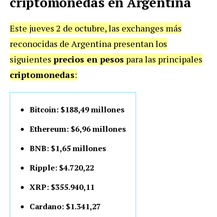
criptomonedas en Argentina
Este jueves 2 de octubre, las exchanges más
reconocidas de Argentina presentan los
siguientes
precios en pesos
para las principales
criptomonedas
:
Bitcoin: $188,49 millones
Ethereum: $6,96 millones
BNB: $1,65 millones
Ripple: $4.720,22
XRP: $355.940,11
Cardano: $1.341,27