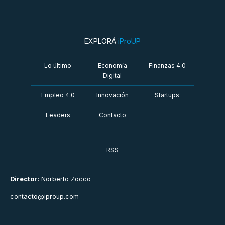
EXPLORÁ
iProUP
Lo último
Economía
Finanzas 4.0
Digital
Empleo 4.0
Innovación
Startups
Leaders
Contacto
RSS
Director:
Norberto Zocco
contacto@iproup.com