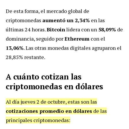
De esta forma, el mercado global de
criptomonedas
aumentó un 2,34%
en las
últimas 24 horas.
Bitcoin
lidera con un
58,09%
de
dominancia, seguido por
Ethereum
con el
13,06%
. Las otras monedas digitales agruparon el
28,85% restante.
A cuánto cotizan las
criptomonedas en dólares
Al día jueves 2 de octubre, estas son las
cotizaciones promedio en dólares
de las
principales criptomonedas: