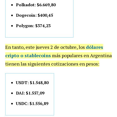
Polkadot: $6.669,80
Dogecoin: $400,45
Polygon: $374,23
En tanto, este jueves 2 de octubre, los
dólares
cripto o stablecoins
más populares en Argentina
tienen las siguientes cotizaciones en pesos:
USDT: $1.548,80
DAI: $1.557,09
USDC: $1.556,89