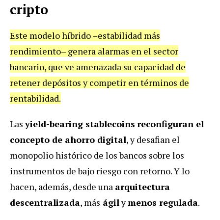
cripto
Este modelo híbrido –estabilidad más
rendimiento– genera alarmas en el sector
bancario, que ve amenazada su capacidad de
retener depósitos y competir en términos de
rentabilidad.
Las
yield-bearing stablecoins
reconfiguran el
concepto de ahorro digital
, y desafian el
monopolio histórico de los bancos sobre los
instrumentos de bajo riesgo con retorno. Y lo
hacen, además, desde una
arquitectura
descentralizada
, más
ágil
y
menos regulada
.