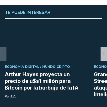
TE PUEDE INTERESAR
ECONOMÍA DIGITAL /
MUNDO CRIPTO
ECONOM
Arthur Hayes proyecta un
Gran
precio de u$s1 millón para
Stree
Bitcoin por la burbuja de la IA
ataq
intel
Por
B.D.