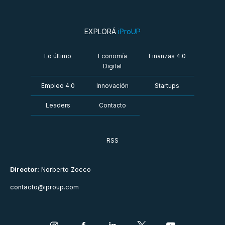
EXPLORÁ
iProUP
Lo último
Economía
Finanzas 4.0
Digital
Empleo 4.0
Innovación
Startups
Leaders
Contacto
RSS
Director:
Norberto Zocco
contacto@iproup.com