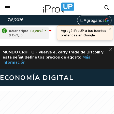
7/8/2026
Agreganos
library_add
×
Agregá iProUP a tus fuentes
Dólar cripto
(0,20%)
Ripple
(-1,69%)
Cardano
(4,88%)
preferidas en Google
$ 1571,50
u$s 1,03
u$s 0,20
ALERTA
MUNDO CRIPTO - Vuelve el carry trade de Bitcoin y
esta señal define los precios de agosto
Más
VUELVE EL CAR
información
ECONOMÍA DIGITAL