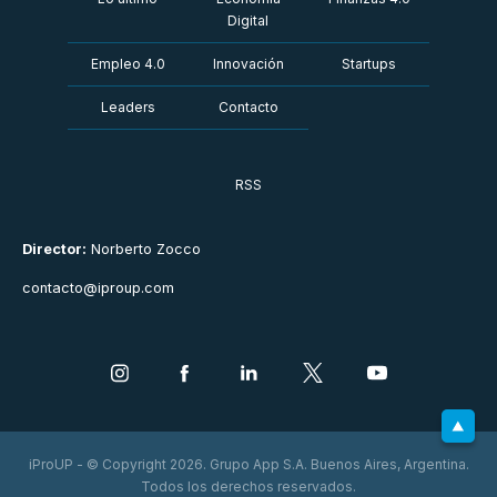
Digital
Empleo 4.0
Innovación
Startups
Leaders
Contacto
RSS
Director:
Norberto Zocco
contacto@iproup.com
iProUP - © Copyright 2026. Grupo App S.A. Buenos Aires, Argentina.
Todos los derechos reservados.