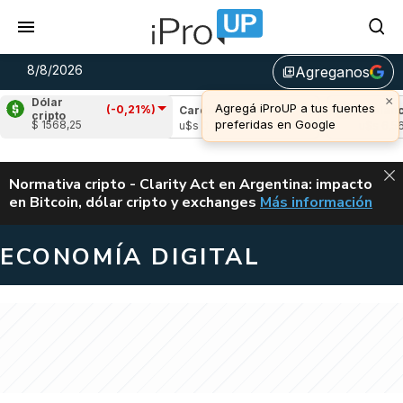
8/8/2026
Agreganos
library_add
×
Dólar
Agregá iProUP a tus fuentes
(-0,21%)
ple
(0,89%)
Cardano
(0,96%)
Avalanche
cripto
preferidas en Google
$ 1568,25
1,04
u$s 0,20
u$s 6,56
ALERTA
Normativa cripto - Clarity Act en Argentina: impacto
en Bitcoin, dólar cripto y exchanges
Más información
CLARITY ACT EN AR
ECONOMÍA DIGITAL