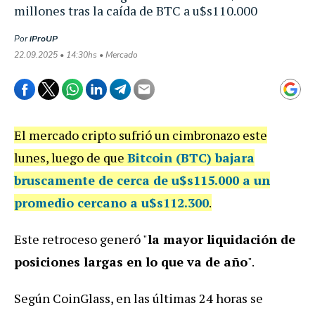
millones tras la caída de BTC a u$s110.000
Por
iProUP
22.09.2025 • 14:30hs • Mercado
El mercado cripto sufrió un cimbronazo este
lunes, luego de que
Bitcoin (BTC) bajara
bruscamente de cerca de u$s115.000 a un
promedio cercano a
u$s112.300
.
Este retroceso generó "
la mayor liquidación de
posiciones largas en lo que va de año
".
Según CoinGlass, en las últimas 24 horas se