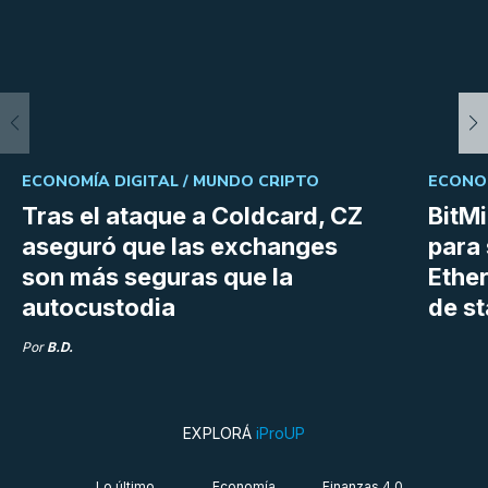
ECONOMÍA DIGITAL /
MUNDO CRIPTO
ECONOM
Tras el ataque a Coldcard, CZ
BitM
aseguró que las exchanges
para 
son más seguras que la
Ethe
autocustodia
de s
Por
B.D.
EXPLORÁ
iProUP
Lo último
Economía
Finanzas 4.0