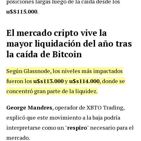
posiciones largas luego de la caída desde los
u$S115.000
.
El mercado cripto vive la
mayor liquidación del año tras
la caída de Bitcoin
Según Glassnode, los niveles más impactados
fueron los
u$s113.000
y
u$s114.000
, donde se
concentró gran parte de la liquidez.
George Mandres
, operador de XBTO Trading,
explicó que este movimiento a la baja podría
interpretarse como un "
respiro
" necesario para el
mercado.