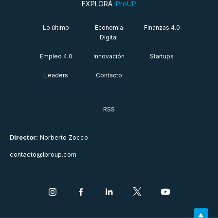
EXPLORÁ
iProUP
Lo último
Economía
Finanzas 4.0
Digital
Empleo 4.0
Innovación
Startups
Leaders
Contacto
RSS
Director:
Norberto Zocco
contacto@iproup.com