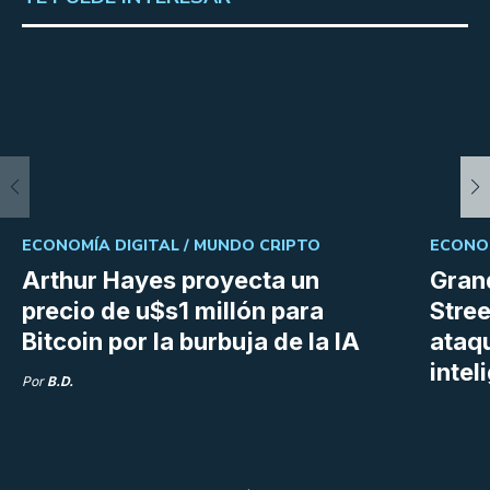
ECONOMÍA DIGITAL /
MUNDO CRIPTO
ECONOM
Arthur Hayes proyecta un
Gran
precio de u$s1 millón para
Stree
Bitcoin por la burbuja de la IA
ataq
intel
Por
B.D.