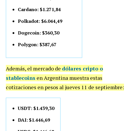
Cardano: $1.271,84
Polkadot: $6.044,49
Dogecoin: $360,30
Polygon: $387,67
Además, el mercado de
dólares cripto o
stablecoins
en Argentina muestra estas
cotizaciones en pesos al jueves 11 de septiembre:
USDT: $1.439,30
DAI: $1.446,69