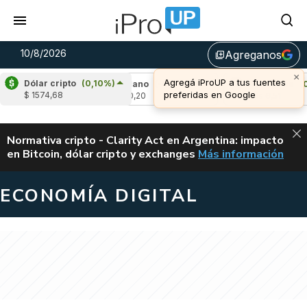
10/8/2026
Agreganos
library_add
×
Agregá iProUP a tus fuentes
Dólar cripto
(0,10%)
0,43%)
Cardano
(-0,87%)
Avalanche
(0,55
preferidas en Google
$ 1574,68
u$s 0,20
u$s 6,51
ALERTA
Normativa cripto - Clarity Act en Argentina: impacto
en Bitcoin, dólar cripto y exchanges
Más información
CLARITY ACT EN AR
ECONOMÍA DIGITAL