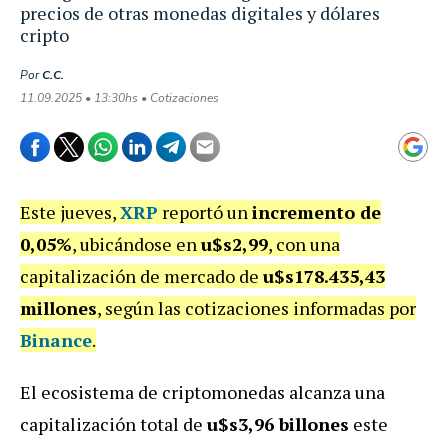
precios de otras monedas digitales y dólares
cripto
Por
C.C.
11.09.2025 • 13:30hs • Cotizaciones
Este jueves,
XRP
reportó un
incremento de
0,05%
, ubicándose en
u$s2,99
, con una
capitalización de mercado de
u$s178.435,43
millones
, según las cotizaciones informadas por
Binance
.
El ecosistema de criptomonedas alcanza una
capitalización total de
u$s3,96 billones
este