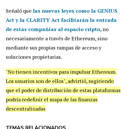
Señaló que
las nuevas leyes como la
GENIUS
Act
y la
CLARITY Act
facilitarán la entrada
de estas compañías al espacio cripto
, no
necesariamente a través de Ethereum, sino
mediante sus propias rampas de acceso y
soluciones propietarias.
"No tienen incentivos para impulsar Ethereum.
Los usuarios son de ellos", advirtió, sugiriendo
que el poder de distribución de estas plataformas
podría redefinir el mapa de las finanzas
descentralizadas
TEMAS RELACIONADOS