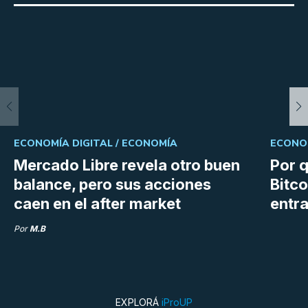
ECONOMÍA DIGITAL /
ECONOMÍA
ECONOM
Mercado Libre revela otro buen
Por q
balance, pero sus acciones
Bitco
caen en el after market
entra
Por
M.B
EXPLORÁ
iProUP