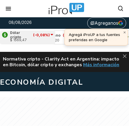
08/08/2026
Agreganos
library_add
×
Dólar
Agregá iProUP a tus fuentes
(-0,08%)
73%)
Cardano
(-1,61%)
Avalanche
(2,03%
cripto
preferidas en Google
$ 1569,47
u$s 0,20
u$s 6,54
ALERTA
Normativa cripto - Clarity Act en Argentina: impacto
en Bitcoin, dólar cripto y exchanges
Más información
CLARITY ACT EN AR
ECONOMÍA DIGITAL