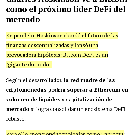
como el próximo líder DeFi del
mercado
En paralelo, Hoskinson abordó el futuro de las
finanzas descentralizadas y lanzó una
provocadora hipótesis: Bitcoin DeFi es un
"gigante dormido".
Según el desarrollador,
la red madre de las
criptomonedas podría superar a Ethereum en
volumen de liquidez y capitalización de
mercado
si logra consolidar un ecosistema DeFi
robusto.
Para ello, mencionó tecnologías como Taproot y