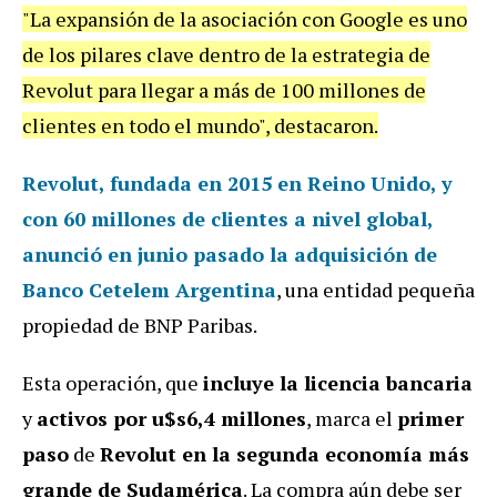
"La expansión de la asociación con Google es uno
de los pilares clave dentro de la estrategia de
Revolut para llegar a más de 100 millones de
clientes en todo el mundo", destacaron.
Revolut, fundada en 2015 en Reino Unido, y
con 60 millones de clientes a nivel global,
anunció en junio pasado la adquisición de
Banco Cetelem Argentina
, una entidad pequeña
propiedad de BNP Paribas.
Esta operación, que
incluye la licencia bancaria
y
activos por u$s6,4 millones
, marca el
primer
paso
de
Revolut en la segunda economía más
grande de Sudamérica
.
La compra aún debe ser