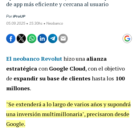
de app más eficiente y cercana al usuario
Por
iProUP
05.09.2025 • 15:30hs • Neobanco
El neobanco Revolut
hizo una
alianza
estratégica
con
Google Cloud
, con el objetivo
de
expandir su base de clientes
hasta los
100
millones
.
"Se extenderá a lo largo de varios años y supondrá
una inversión multimillonaria", precisaron desde
Google.