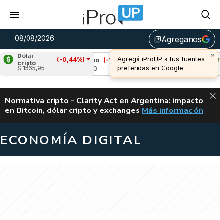
08/08/2026
Agreganos
library_add
×
Dólar
Agregá iProUP a tus fuentes
(-0,44%)
0%)
Cardano
(-1,48%)
Avalanche
(2,29%)
cripto
preferidas en Google
$ 1565,95
u$s 0,20
u$s 6,52
ALERTA
Normativa cripto - Clarity Act en Argentina: impacto
en Bitcoin, dólar cripto y exchanges
Más información
CLARITY ACT EN AR
ECONOMÍA DIGITAL