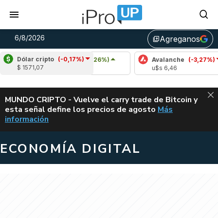
6/8/2026
Agreganos
library_add
Dólar cripto
(-0,17%)
Cardano
(6,26%)
Avalanche
(-3,27%)
$ 1571,07
u$s 0,20
u$s 6,46
ALERTA
MUNDO CRIPTO - Vuelve el carry trade de Bitcoin y
esta señal define los precios de agosto
Más
VUELVE EL CAR
información
ECONOMÍA DIGITAL