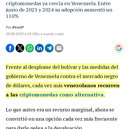
criptomonedas ya crecía en Venezuela. Entre
junio de 2023 y 2024 su adopción aumentó un
110%
Por
iProUP
29.08.2025 • 16:30hs • mundo cripto
Frente al desplome del bolívar y las medidas del
gobierno de Venezuela contra el mercado negro
de dólares, cada vez más
venezolanos recurren
a las
criptomonedas
como alternativa
.
Lo que antes era un recurso marginal, ahora se
convirtió en una opción cada vez más frecuente
para darle pelea a la devaluación.