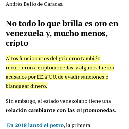
Andrés Bello de Caracas.
No todo lo que brilla es oro en
venezuela y, mucho menos,
cripto
Altos funcionarios del gobierno también
recurrieron a criptomonedas, y algunos fueron
acusados por EE.â¯UU. de evadir sanciones o
blanquear dinero.
Sin embargo, el estado venezolano tiene una
relación cambiante con las criptomonedas
.
En 2018 lanzó el petro
, la primera