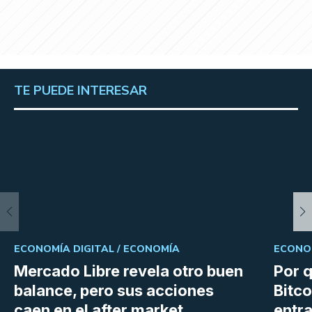
TE PUEDE INTERESAR
ECONOMÍA DIGITAL /
ECONOMÍA
ECONOM
Mercado Libre revela otro buen
Por q
balance, pero sus acciones
Bitco
caen en el after market
entra