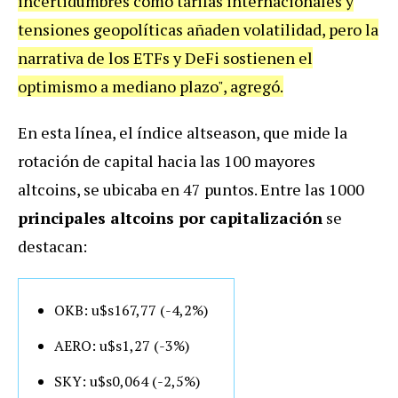
incertidumbres como tarifas internacionales y
tensiones geopolíticas añaden volatilidad, pero la
narrativa de los ETFs y DeFi sostienen el
optimismo a mediano plazo", agregó.
En esta línea, el índice altseason, que mide la
rotación de capital hacia las 100 mayores
altcoins, se ubicaba en 47 puntos. Entre las 1000
principales altcoins por capitalización
se
destacan:
OKB: u$s167,77 (-4,2%)
AERO: u$s1,27 (-3%)
SKY: u$s0,064 (-2,5%)