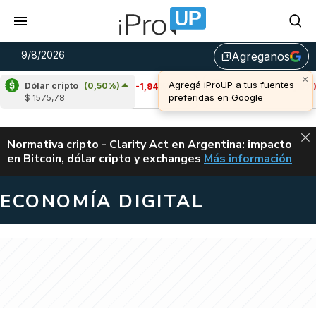
9/8/2026
Agreganos
library_add
Dólar cripto
(0,50%)
Cardano
(-1,94%)
Avalanche
(-1,15%)
$ 1575,78
u$s 0,20
u$s 6,44
ALERTA
Normativa cripto - Clarity Act en Argentina: impacto
en Bitcoin, dólar cripto y exchanges
Más información
CLARITY ACT EN AR
ECONOMÍA DIGITAL