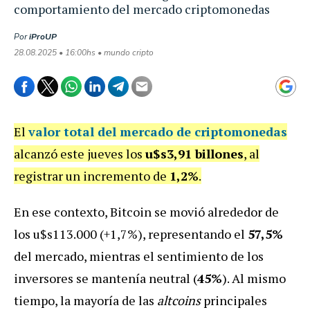
comportamiento del mercado criptomonedas
Por
iProUP
28.08.2025 • 16:00hs • mundo cripto
El
valor total del mercado de criptomonedas
alcanzó este jueves los
u$s3,91 billones
, al
registrar un incremento de
1,2%
.
En ese contexto, Bitcoin se movió alrededor de
los u$s113.000 (+1,7%), representando el
57,5%
del mercado, mientras el sentimiento de los
inversores se mantenía neutral (
45%
). Al mismo
tiempo, la mayoría de las
altcoins
principales