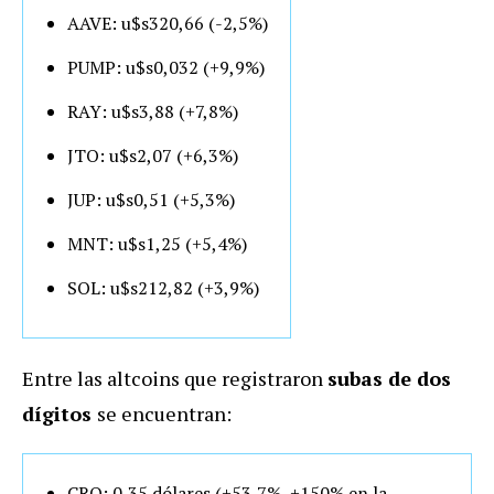
AAVE: u$s320,66 (-2,5%)
PUMP: u$s0,032 (+9,9%)
RAY: u$s3,88 (+7,8%)
JTO: u$s2,07 (+6,3%)
JUP: u$s0,51 (+5,3%)
MNT: u$s1,25 (+5,4%)
SOL: u$s212,82 (+3,9%)
Entre las altcoins que registraron
subas de dos
dígitos
se encuentran:
CRO: 0,35 dólares (+53,7%, +150% en la