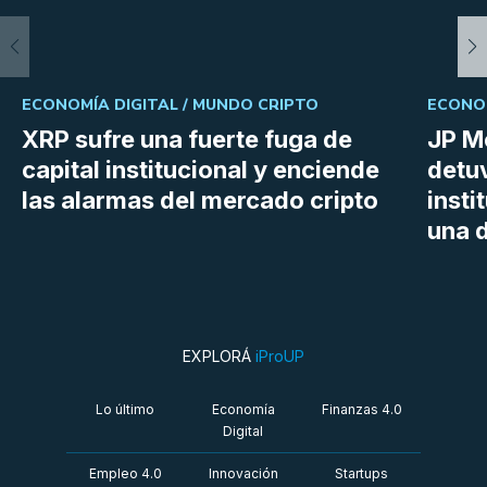
ECONOMÍA DIGITAL /
MUNDO CRIPTO
ECONOM
XRP sufre una fuerte fuga de
JP M
capital institucional y enciende
detu
las alarmas del mercado cripto
insti
una d
EXPLORÁ
iProUP
Lo último
Economía
Finanzas 4.0
Digital
Empleo 4.0
Innovación
Startups