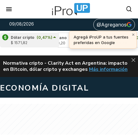
09/08/2026
Agreganos
library_add
×
Agregá iProUP a tus fuentes
Dólar cripto
(0,47%)
85%)
Cardano
(-0,57%)
Avalanche
(0,40
preferidas en Google
$ 1571,82
u$s 0,20
u$s 6,48
ALERTA
Normativa cripto - Clarity Act en Argentina: impacto
en Bitcoin, dólar cripto y exchanges
Más información
CLARITY ACT EN AR
ECONOMÍA DIGITAL