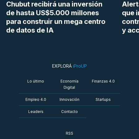
Chubut recibirá una inversión
Aler
de hasta US$5.000 millones
que i
para construir un mega centro
cont
de datos de IA
y ac
EXPLORÁ
iProUP
Lo último
Economía
Finanzas 4.0
Digital
Empleo 4.0
Innovación
Startups
Leaders
Contacto
RSS