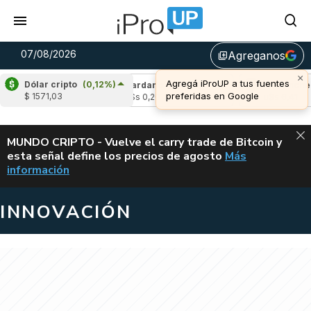
07/08/2026
Agreganos
library_add
×
Agregá iProUP a tus fuentes
Dólar cripto
(0,12%)
(-2,47%)
Cardano
(6,39%)
Avalanche
(-4
preferidas en Google
$ 1571,03
3
u$s 0,20
u$s 6,41
ALERTA
MUNDO CRIPTO - Vuelve el carry trade de Bitcoin y
esta señal define los precios de agosto
Más
VUELVE EL CAR
información
INNOVACIÓN