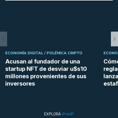
ECONOMÍA DIGITAL /
POLÉMICA CRIPTO
ECONOM
Acusan al fundador de una
Cómo
startup NFT de desviar u$s10
regl
millones provenientes de sus
lanza
inversores
estaf
EXPLORÁ
iProUP