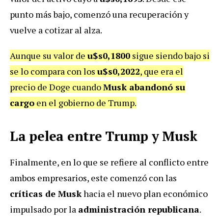
punto más bajo, comenzó una recuperación y
vuelve a cotizar al alza.
Aunque su valor de
u$s0,1800
sigue siendo bajo si
se lo compara con los
u$s0,2022
, que era el
precio de Doge cuando
Musk abandonó su
cargo
en el gobierno de Trump.
La pelea entre Trump y Musk
Finalmente, en lo que se refiere al conflicto entre
ambos empresarios, este comenzó con las
críticas de Musk
hacia el nuevo plan económico
impulsado por la
administración republicana
.