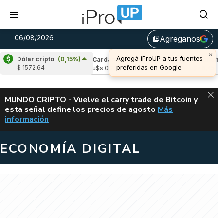
06/08/2026
Agreganos
library_add
×
Agregá iProUP a tus fuentes
Dólar cripto
(0,15%)
e
(-3,27%)
Cardano
(5,93%)
Avalanche
(
preferidas en Google
$ 1572,64
,04
u$s 0,20
u$s 6,45
ALERTA
MUNDO CRIPTO - Vuelve el carry trade de Bitcoin y
esta señal define los precios de agosto
Más
VUELVE EL CAR
información
ECONOMÍA DIGITAL