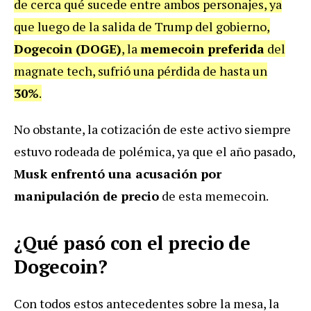
de cerca qué sucede entre ambos personajes, ya
que luego de la salida de Trump del gobierno,
Dogecoin (DOGE)
, la
memecoin preferida
del
magnate tech, sufrió una pérdida de hasta un
30%
.
No obstante, la cotización de este activo siempre
estuvo rodeada de polémica, ya que el año pasado,
Musk enfrentó una acusación por
manipulación de precio
de esta memecoin.
¿Qué pasó con el precio de
Dogecoin?
Con todos estos antecedentes sobre la mesa, la