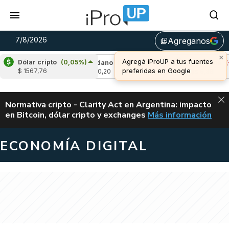
7/8/2026
Agreganos
library_add
×
Agregá iProUP a tus fuentes
Dólar cripto
(0,05%)
-2,82%)
Cardano
(-3,98%)
Avalanche
(-1,4
preferidas en Google
$ 1567,76
u$s 0,20
u$s 6,38
ALERTA
Normativa cripto - Clarity Act en Argentina: impacto
en Bitcoin, dólar cripto y exchanges
Más información
CLARITY ACT EN AR
ECONOMÍA DIGITAL