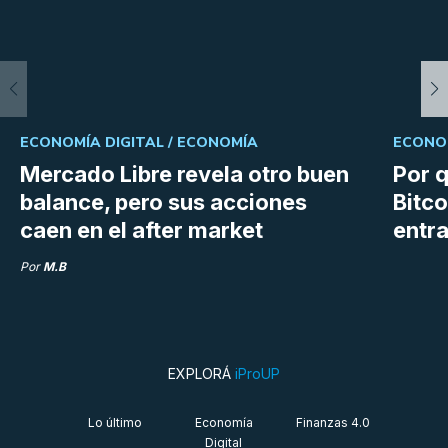
ECONOMÍA DIGITAL /
ECONOMÍA
ECONOM
Mercado Libre revela otro buen
Por q
balance, pero sus acciones
Bitco
caen en el after market
entra
Por
M.B
EXPLORÁ
iProUP
Lo último
Economía
Finanzas 4.0
Digital