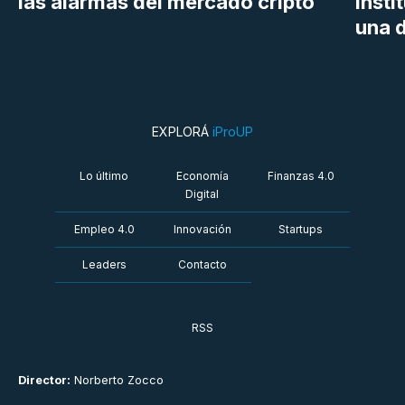
las alarmas del mercado cripto
insti
una d
EXPLORÁ
iProUP
Lo último
Economía
Finanzas 4.0
Digital
Empleo 4.0
Innovación
Startups
Leaders
Contacto
RSS
Director:
Norberto Zocco