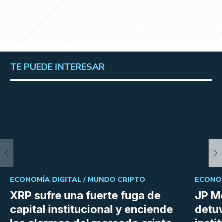
TE PUEDE INTERESAR
ECONOMÍA DIGITAL /
MUNDO CRIPTO
ECONOM
XRP sufre una fuerte fuga de
JP M
capital institucional y enciende
detu