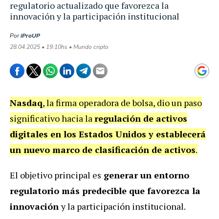
regulatorio actualizado que favorezca la
innovación y la participación institucional
Por
iProUP
28.04.2025 • 19:10hs • Mundo cripto
Nasdaq
, la firma operadora de bolsa, dio un paso
significativo hacia la
regulación de activos
digitales en los Estados Unidos y establecerá
un nuevo marco de clasificación de activos
.
El objetivo principal es
generar un entorno
regulatorio más predecible que favorezca la
innovación
y la participación institucional.