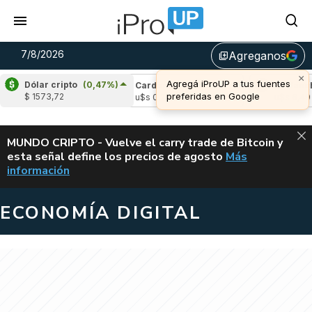
7/8/2026
Agreganos
library_add
×
Agregá iProUP a tus fuentes
Dólar cripto
(0,47%)
e
(-0,84%)
Cardano
(4,88%)
Avalanche
(
preferidas en Google
$ 1573,72
,04
u$s 0,20
u$s 6,49
ALERTA
MUNDO CRIPTO - Vuelve el carry trade de Bitcoin y
esta señal define los precios de agosto
Más
VUELVE EL CAR
información
ECONOMÍA DIGITAL