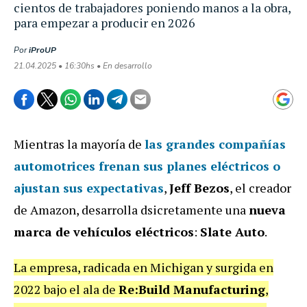
cientos de trabajadores poniendo manos a la obra,
para empezar a producir en 2026
Por
iProUP
21.04.2025 • 16:30hs • En desarrollo
Mientras la mayoría de
las grandes compañías
automotrices frenan sus planes eléctricos o
ajustan sus expectativas
,
Jeff Bezos
, el creador
de Amazon, desarrolla dsicretamente una
nueva
marca de vehículos eléctricos
:
Slate Auto
.
La empresa, radicada en Michigan y surgida en
2022 bajo el ala de
Re:Build Manufacturing
,