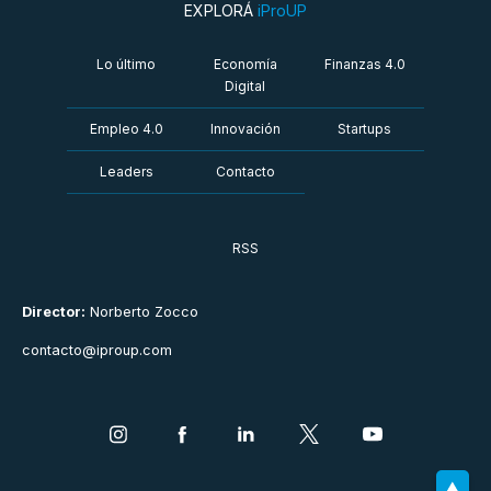
EXPLORÁ
iProUP
Lo último
Economía
Finanzas 4.0
Digital
Empleo 4.0
Innovación
Startups
Leaders
Contacto
RSS
Director:
Norberto Zocco
contacto@iproup.com