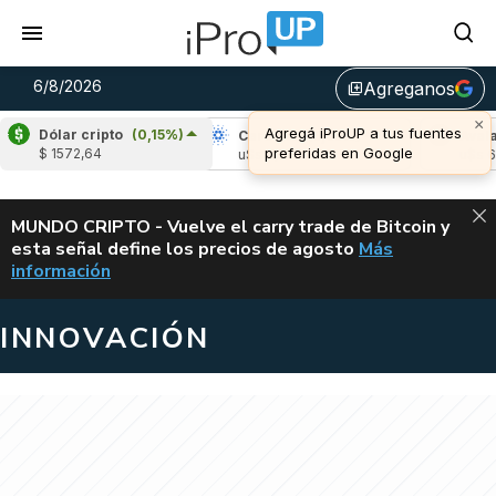
6/8/2026
Agreganos
library_add
×
Agregá iProUP a tus fuentes
Dólar cripto
(0,15%)
ipple
(-3,27%)
Cardano
(5,93%)
Avalanc
preferidas en Google
$ 1572,64
$s 1,04
u$s 0,20
u$s 6,45
ALERTA
MUNDO CRIPTO - Vuelve el carry trade de Bitcoin y
esta señal define los precios de agosto
Más
VUELVE EL CAR
información
INNOVACIÓN