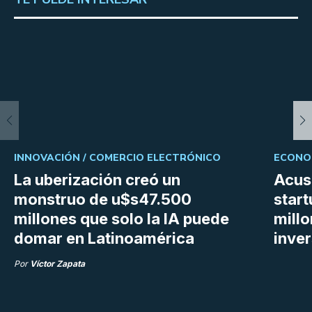
INNOVACIÓN /
COMERCIO ELECTRÓNICO
ECONOM
La uberización creó un
Acus
monstruo de u$s47.500
star
millones que solo la IA puede
mill
domar en Latinoamérica
inve
Por
Víctor Zapata