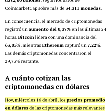
CoinMarketCap sobre más de
34.311 monedas
.
En consecuencia, el mercado de criptomonedas
registró un
aumento del 0,37%
en las últimas 24
horas.
Bitcoin
lidera con una dominancia del
63,05%
, mientras
Ethereum
capturó un
7,22%
.
Las demás criptomonedas concentraron el
29,73% restante.
A cuánto cotizan las
criptomonedas en dólares
Hoy, miércoles 16 de abril, los
precios promedio
en dólares
de las criptomonedas más relevantes