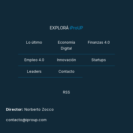
EXPLORÁ
iProUP
Lo último
Economía
Finanzas 4.0
Digital
Empleo 4.0
Innovación
Startups
Leaders
Contacto
RSS
Director:
Norberto Zocco
contacto@iproup.com