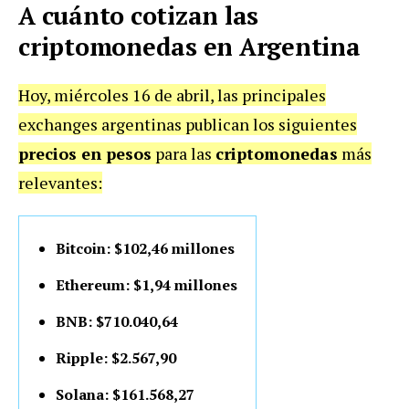
A cuánto cotizan las
criptomonedas en Argentina
Hoy, miércoles 16 de abril, las principales
exchanges argentinas publican los siguientes
precios en pesos
para las
criptomonedas
más
relevantes:
Bitcoin: $102,46 millones
Ethereum: $1,94 millones
BNB: $710.040,64
Ripple: $2.567,90
Solana: $161.568,27