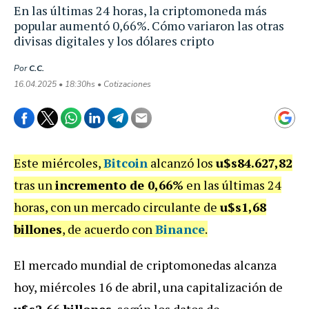
En las últimas 24 horas, la criptomoneda más
popular aumentó 0,66%. Cómo variaron las otras
divisas digitales y los dólares cripto
Por
C.C.
16.04.2025 • 18:30hs • Cotizaciones
Este miércoles,
Bitcoin
alcanzó los
u$s84.627,82
tras un
incremento de 0,66%
en las últimas 24
horas, con un mercado circulante de
u$s1,68
billones
, de acuerdo con
Binance
.
El mercado mundial de criptomonedas alcanza
hoy, miércoles 16 de abril, una capitalización de
u$s2,66 billones
, según los datos de