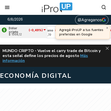
6/8/2026
Agreganos
library_add
Dólar
(-0,49%)
,00%)
Cardano
(-0,47%)
Avalanche
(-0,54
cripto
$ 1568,12
u$s 0,19
u$s 6,63
ALERTA
MUNDO CRIPTO - Vuelve el carry trade de Bitcoin y
esta señal define los precios de agosto
Más
VUELVE EL CAR
información
ECONOMÍA DIGITAL