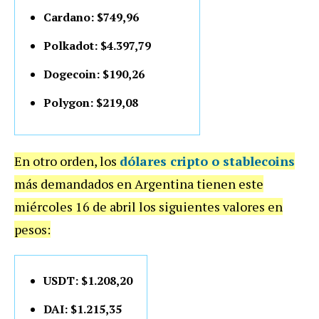
Cardano: $749,96
Polkadot: $4.397,79
Dogecoin: $190,26
Polygon: $219,08
En otro orden, los
dólares cripto o stablecoins
más demandados en Argentina tienen este
miércoles 16 de abril los siguientes valores en
pesos:
USDT: $1.208,20
DAI: $1.215,35