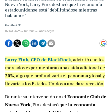
Nueva York, Larry Fink destacó que la economía
estadounidense está "debilitándose mientras
hablamos"
Por
iProUP
07.04.2025 • 18:35hs • Lunes negro
Larry Fink
,
CEO de BlackRock
, advirtió que los
mercados experimentarán una caída adicional de
20%
, algo que profundizaría el panorama global y
llevaría a los Estados Unidos a una dura recesión.
Durante su intervención en el
Economic Club de
Nueva York
, Fink destacó que
la economía