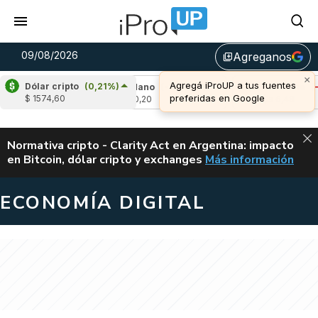
09/08/2026
Agreganos
library_add
×
Agregá iProUP a tus fuentes
Dólar cripto
(0,21%)
0,18%)
Cardano
(-1,62%)
Avalanche
(-0,9
preferidas en Google
$ 1574,60
u$s 0,20
u$s 6,48
ALERTA
Normativa cripto - Clarity Act en Argentina: impacto
en Bitcoin, dólar cripto y exchanges
Más información
CLARITY ACT EN AR
ECONOMÍA DIGITAL