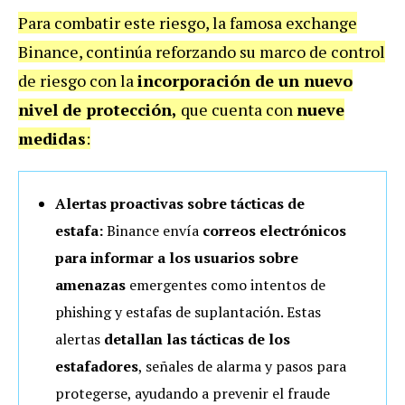
Para combatir este riesgo, la famosa exchange
Binance, continúa reforzando su marco de control
de riesgo con la
incorporación de un nuevo
nivel de protección,
que cuenta con
nueve
medidas
:
Alertas proactivas sobre tácticas de
estafa:
Binance envía
correos electrónicos
para informar a los usuarios sobre
amenazas
emergentes como intentos de
phishing y estafas de suplantación. Estas
alertas
detallan las tácticas de los
estafadores
, señales de alarma y pasos para
protegerse, ayudando a prevenir el fraude