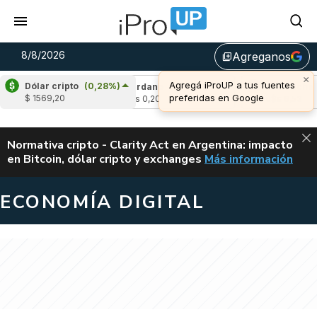
8/8/2026
Agreganos
library_add
×
Agregá iProUP a tus fuentes
Dólar cripto
(0,28%)
0,23%)
Cardano
(-0,71%)
Avalanche
(0,3
preferidas en Google
$ 1569,20
u$s 0,20
u$s 6,53
ALERTA
Normativa cripto - Clarity Act en Argentina: impacto
en Bitcoin, dólar cripto y exchanges
Más información
CLARITY ACT EN AR
ECONOMÍA DIGITAL