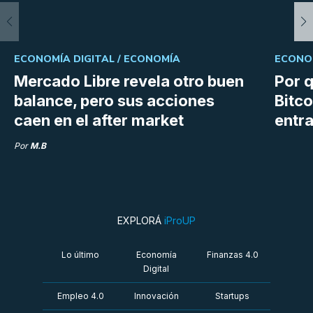
ECONOMÍA DIGITAL /
ECONOMÍA
ECONOM
Mercado Libre revela otro buen
Por q
balance, pero sus acciones
Bitco
caen en el after market
entra
Por
M.B
EXPLORÁ
iProUP
Lo último
Economía
Finanzas 4.0
Digital
Empleo 4.0
Innovación
Startups