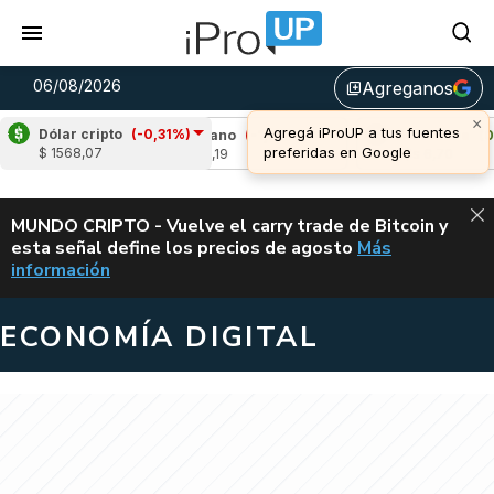
06/08/2026
Agreganos
library_add
×
Agregá iProUP a tus fuentes
Dólar cripto
(-0,31%)
,95%)
Cardano
(-1,28%)
Avalanche
(0,73%
preferidas en Google
$ 1568,07
u$s 0,19
u$s 6,70
ALERTA
MUNDO CRIPTO - Vuelve el carry trade de Bitcoin y
esta señal define los precios de agosto
Más
VUELVE EL CAR
información
ECONOMÍA DIGITAL