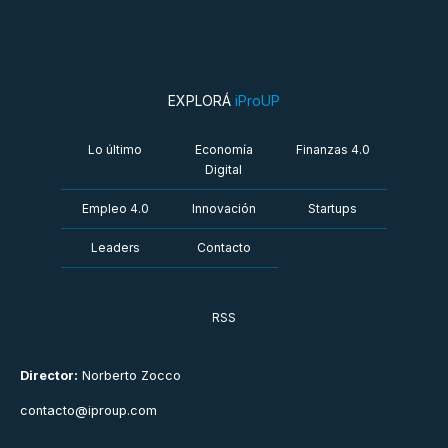
EXPLORÁ
iProUP
Lo último
Economía
Finanzas 4.0
Digital
Empleo 4.0
Innovación
Startups
Leaders
Contacto
RSS
Director:
Norberto Zocco
contacto@iproup.com