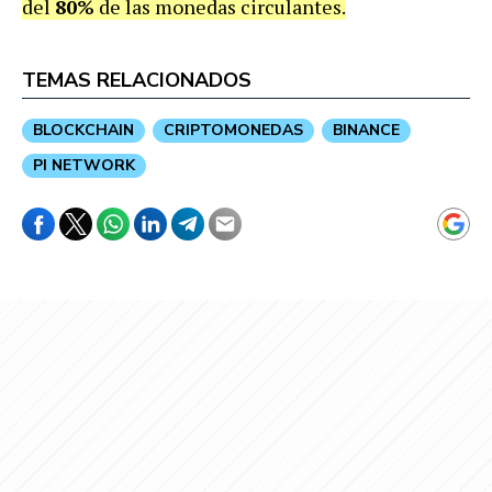
del
80%
de las monedas circulantes.
TEMAS RELACIONADOS
BLOCKCHAIN
CRIPTOMONEDAS
BINANCE
PI NETWORK