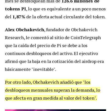
mes se desbloquean más de
126.6 millones de
tokens PI
, lo que es equivalente a un poco menos
del
1,87%
de la oferta actual circulante del token.
Alex Obchakevich
, fundador de Obchakevich
Research, le comentó al sitio de CoinTelegraph
que la caída del precio de Pi se debe a los
continuos desbloqueos del activo. El ejecutivo
afirmó que la baja en la cotización del airdrop era
básicamente "inevitable".
Por otro lado, Obchakevich añadió que "los
desbloqueos mensuales superan la demanda, lo
que afecta en gran medida al valor del token".