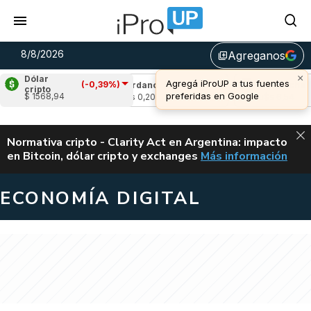
8/8/2026
Agreganos
library_add
×
Dólar
Agregá iProUP a tus fuentes
(-0,39%)
-0,06%)
Cardano
(0,25%)
Avalanche
(2,7
cripto
preferidas en Google
$ 1568,94
u$s 0,20
u$s 6,54
ALERTA
Normativa cripto - Clarity Act en Argentina: impacto
en Bitcoin, dólar cripto y exchanges
Más información
CLARITY ACT EN AR
ECONOMÍA DIGITAL