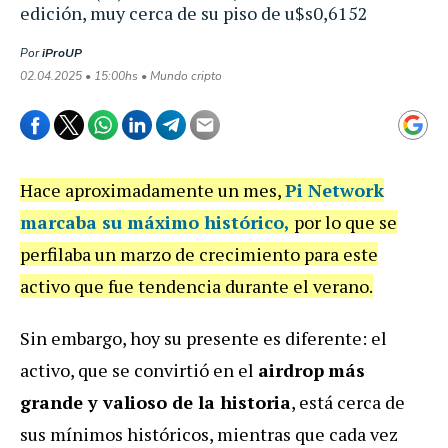
edición, muy cerca de su piso de u$s0,6152
Por
iProUP
02.04.2025 • 15:00hs • Mundo cripto
Hace aproximadamente un mes,
Pi Network
marcaba su máximo histórico,
por lo que se
perfilaba un marzo de crecimiento para este
activo que fue tendencia durante el verano.
Sin embargo, hoy su presente es diferente: el
activo, q
ue se convirtió en el
airdrop
más
grande y valioso de la historia
, está cerca de
sus mínimos históricos, mientras que cada vez