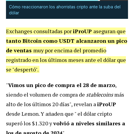
Cómo reaccionaron los ahorristas cripto ante la suba del
dólar
Exchanges consultadas por
iProUP
aseguran que
tanto Bitcoin como USDT alcanzaron un pico
de ventas
muy por encima del promedio
registrado en los últimos meses ante el dólar que
se "despertó".
"
Vimos un pico de compra el 28 de marzo
,
siendo el volumen de compra de
stablecoins
más
alto de los últimos 20 días", revelan a
iProUP
desde Lemon. Y añaden que " el dólar cripto
superó los $1.320 y
volvió a niveles similares a
los de agosto de 2024
".