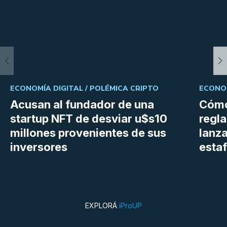
ECONOMÍA DIGITAL /
POLÉMICA CRIPTO
ECONOM
Acusan al fundador de una
Cómo
startup NFT de desviar u$s10
regl
millones provenientes de sus
lanza
inversores
estaf
EXPLORÁ
iProUP