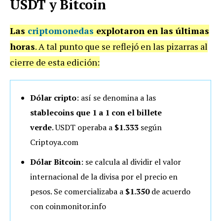
USDT y Bitcoin
Las
criptomonedas
explotaron en las últimas
horas
. A tal punto que se reflejó en las pizarras al
cierre de esta edición:
Dólar cripto
: así se denomina a las
stablecoins
que 1 a 1 con el billete
verde
. USDT operaba a
$1.333
según
Criptoya.com
Dólar Bitcoin
: se calcula al dividir el valor
internacional de la divisa por el precio en
pesos. Se comercializaba a
$1.350
de acuerdo
con coinmonitor.info