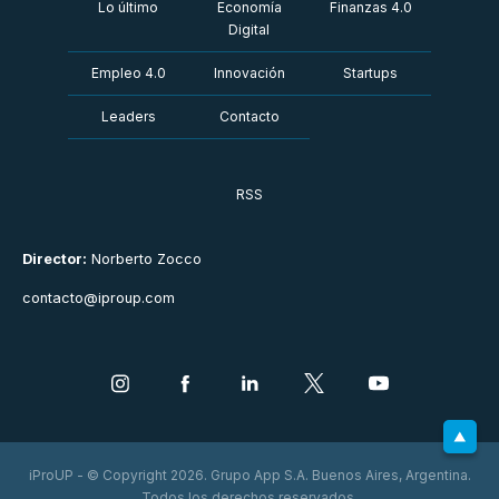
Lo último
Economía
Finanzas 4.0
Digital
Empleo 4.0
Innovación
Startups
Leaders
Contacto
RSS
Director:
Norberto Zocco
contacto@iproup.com
iProUP - © Copyright 2026. Grupo App S.A. Buenos Aires, Argentina.
Todos los derechos reservados.