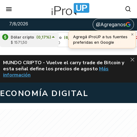
7/8/2026
Agreganos
library_add
Dólar cripto
(0,17%)
0%)
Cardano
(6,49%)
Avalanche
(-4,27%)
$ 1571,50
u$s 0,20
u$s 6,42
ALERTA
MUNDO CRIPTO - Vuelve el carry trade de Bitcoin y
esta señal define los precios de agosto
Más
VUELVE EL CAR
información
ECONOMÍA DIGITAL