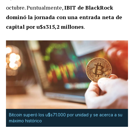
octubre.
Puntualmente,
IBIT de
BlackRock
dominó la jornada con una entrada neta de
capital por u$s315,2
millones
.
Bitcoin superó los u$s71.000 por unidad y se acerca a su
máximo histórico