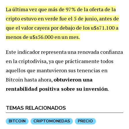
La última vez que más de 97% de la oferta de la
cripto estuvo en verde fue el 5 de junio, antes de
que el valor cayera por debajo de los u$s71.100 a
menos de u$s56.000 en un mes.
Este indicador representa una renovada confianza
en la criptodivisa, ya que prácticamente todos
aquellos que mantuvieron sus tenencias en
Bitcoin hasta ahora,
obtuvieron una
rentabilidad positiva sobre su inversión
.
TEMAS RELACIONADOS
BITCOIN
CRIPTOMONEDAS
PRECIO