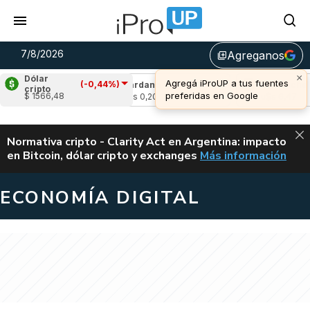
7/8/2026
Agreganos
library_add
×
Dólar
Agregá iProUP a tus fuentes
(-0,44%)
-0,96%)
Cardano
(-1,33%)
Avalanche
(0,
cripto
preferidas en Google
$ 1566,48
u$s 0,20
u$s 6,47
ALERTA
Normativa cripto - Clarity Act en Argentina: impacto
en Bitcoin, dólar cripto y exchanges
Más información
CLARITY ACT EN AR
ECONOMÍA DIGITAL