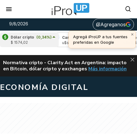
9/8/2026
Agreganos
library_add
×
Agregá iProUP a tus fuentes
Dólar cripto
(0,34%)
ple
(-0,38%)
Cardano
(-1,52%)
Avalanche
preferidas en Google
$ 1574,02
 1,04
u$s 0,20
u$s 6,49
ALERTA
Normativa cripto - Clarity Act en Argentina: impacto
en Bitcoin, dólar cripto y exchanges
Más información
CLARITY ACT EN AR
ECONOMÍA DIGITAL