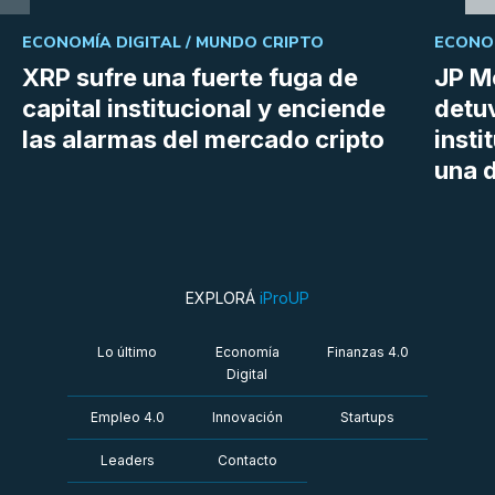
ECONOMÍA DIGITAL /
MUNDO CRIPTO
ECONOM
XRP sufre una fuerte fuga de
JP M
capital institucional y enciende
detu
las alarmas del mercado cripto
insti
una d
EXPLORÁ
iProUP
Lo último
Economía
Finanzas 4.0
Digital
Empleo 4.0
Innovación
Startups
Leaders
Contacto