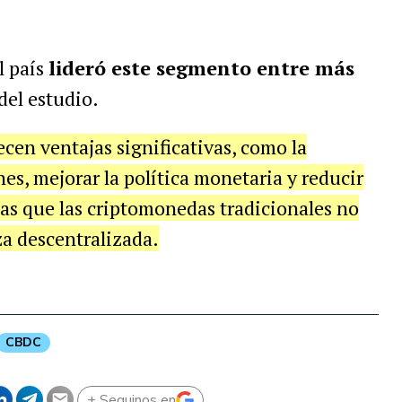
.
l país
lideró este segmento entre más
del estudio.
cen ventajas significativas, como la
es, mejorar la política monetaria y reducir
icas que las criptomonedas tradicionales no
za descentralizada.
CBDC
+ Seguinos en