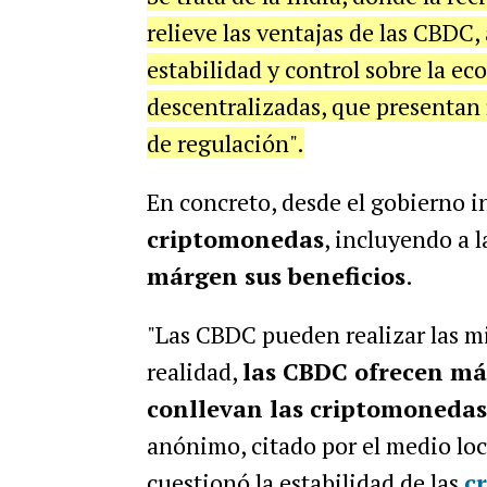
relieve las ventajas de las CBD
estabilidad y control sobre la e
descentralizadas, que presentan ri
de regulación".
En concreto, desde el gobierno 
criptomonedas
, incluyendo a 
márgen sus beneficios
.
"Las CBDC pueden realizar las mi
realidad,
las CBDC ofrecen más
conllevan las criptomonedas
anónimo, citado por el medio lo
cuestionó la estabilidad de las
c