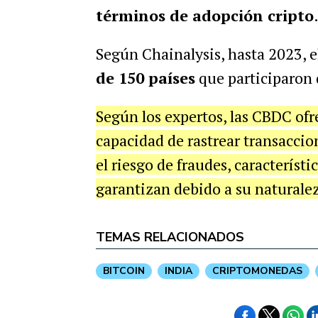
términos de adopción
cripto
S
egún Chainalysis, hasta 2023, e
de 150 países
que participaron 
Según los expertos, las CBDC ofre
capacidad de rastrear transaccion
el riesgo de fraudes, característ
garantizan debido a su naturale
TEMAS RELACIONADOS
BITCOIN
INDIA
CRIPTOMONEDAS