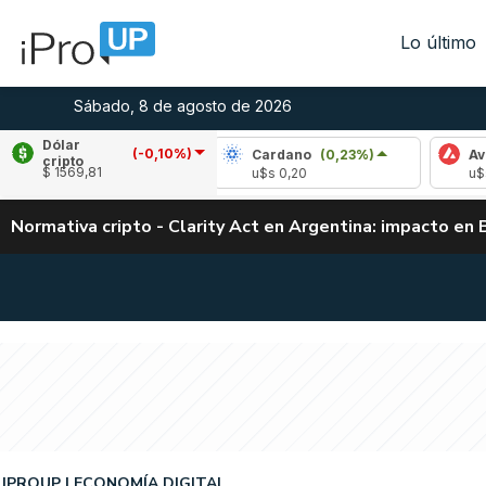
Lo último
Sábado, 8 de agosto de 2026
Dólar
(-0,10%)
e
(0,36%)
Cardano
(0,23%)
Avalanche
(
cripto
$ 1569,81
03
u$s 0,20
u$s 6,53
Normativa cripto - Clarity Act en Argentina: impacto en 
IPROUP
ECONOMÍA DIGITAL