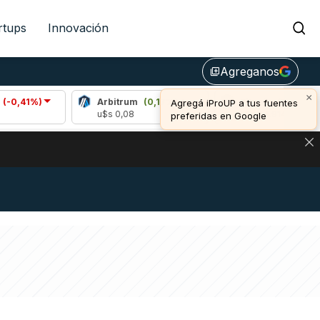
rtups
Innovación
Agreganos
library_add
×
Arbitrum
(0,17%)
Bitcoin
(0,77%)
Agregá iProUP a tus fuentes
u$s 0,08
u$s 64.914,00
preferidas en Google
NA: IMPACTO EN BITCOIN, DÓLAR CRIPTO Y EXCHANGES