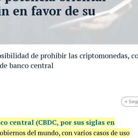
in en favor de su
osibilidad de prohibir las criptomonedas, co
 de banco central
+ Seg
o central (CBDC, por sus siglas en
obiernos del mundo, con varios casos de uso