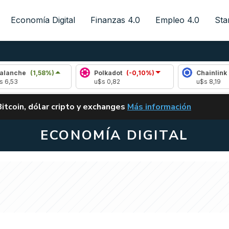
Economía Digital
Finanzas 4.0
Empleo 4.0
Sta
1,58%)
Polkadot
(-0,10%)
Chainlink
(-0,41%)
u$s 0,82
u$s 8,19
ALERTA
Bitcoin, dólar cripto y exchanges
Más información
CLARITY ACT EN ARGENTI
ECONOMÍA DIGITAL