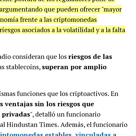
C, argumentando que pueden ofrecer "mayor
conomía frente a las criptomonedas
esgos asociados a la volatilidad y a la falta
indio consideran que
los
riesgos de las
las
stablecoins
,
superan por amplio
smas funciones que los criptoactivos. En
 ventajas sin los riesgos que
 privadas
", detalló un funcionario
cal Hindustan Times. Además, el funcionario
riptomonedas estables, vinculadas a