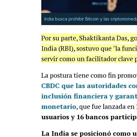
India busca prohibir Bitcoin y las criptomoned
Por su parte, Shaktikanta Das, g
India (RBI), sostuvo que "la fun
servir como un facilitador clave p
La postura tiene como fin promov
CBDC que las autoridades co
inclusión financiera y garan
monetario
, que fue lanzada en
usuarios y 16 bancos partici
La India se posicionó como u