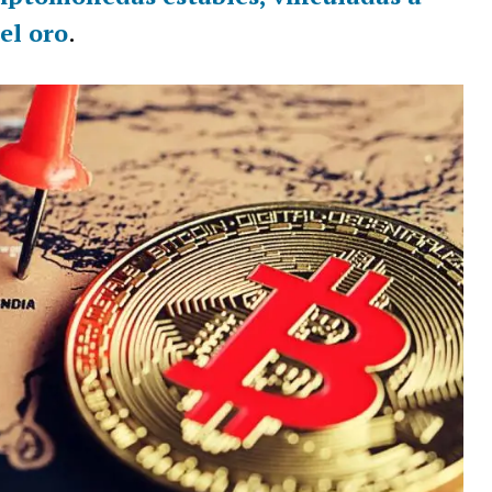
el oro
.