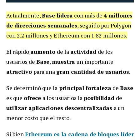
Actualmente,
Base lidera
con más de
4 millones
de direcciones semanales
, seguido por Polygon
con 2.2 millones y Ethereum con 1.82 millones.
El rápido
aumento
de la
actividad
de los
usuarios de
Base
,
muestra
un importante
atractivo
para una
gran cantidad de usuarios
.
Se determinó que la
principal fortaleza
de
Base
es que
ofrece
a los usuarios la
posibilidad
de
utilizar aplicaciones descentralizadas
a un
menor costo que el resto.
Si bien
Ethereum
es la cadena de bloques líder