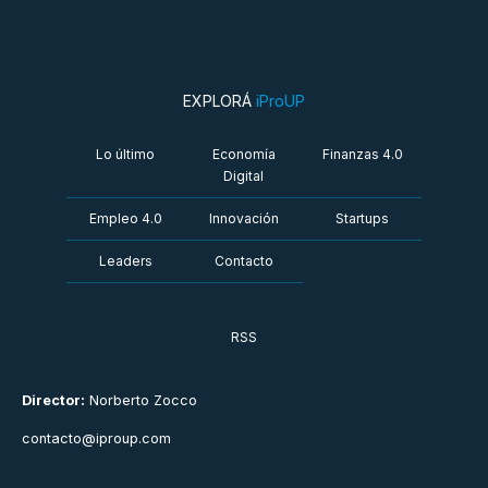
EXPLORÁ
iProUP
Lo último
Economía
Finanzas 4.0
Digital
Empleo 4.0
Innovación
Startups
Leaders
Contacto
RSS
Director:
Norberto Zocco
contacto@iproup.com