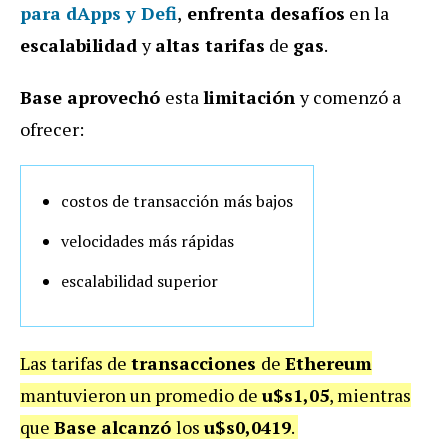
para dApps y Defi
,
enfrenta desafíos
en la
escalabilidad
y
altas tarifas
de
gas
.
Base aprovechó
esta
limitación
y comenzó a
ofrecer:
costos de transacción más bajos
velocidades más rápidas
escalabilidad superior
Las tarifas de
transacciones
de
Ethereum
mantuvieron un promedio de
u$s1,05
, mientras
que
Base alcanzó
los
u$s0,0419
.