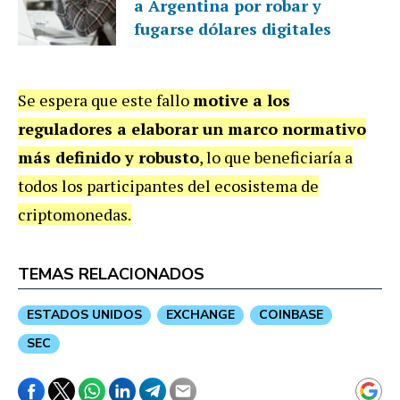
a Argentina por robar y
fugarse dólares digitales
Se espera que este fallo
motive a los
reguladores a elaborar un marco normativo
más definido y robusto
, lo que beneficiaría a
todos los participantes del ecosistema de
criptomonedas.
TEMAS RELACIONADOS
ESTADOS UNIDOS
EXCHANGE
COINBASE
SEC