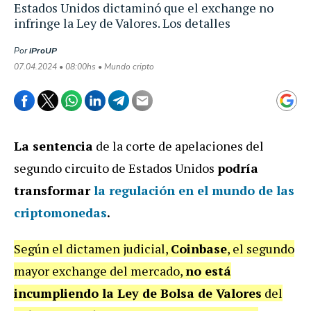
Estados Unidos dictaminó que el exchange no
infringe la Ley de Valores. Los detalles
Por
iProUP
07.04.2024 • 08:00hs • Mundo cripto
La sentencia
de la corte de apelaciones del
segundo circuito de Estados Unidos
podría
transformar
la regulación en el mundo de las
criptomonedas
.
Según el dictamen judicial,
Coinbase
, el segundo
mayor exchange del mercado,
no está
incumpliendo la Ley de Bolsa de Valores
del