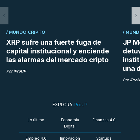
/
MUNDO CRIPTO
/
MUND
XRP sufre una fuerte fuga de
JP M
capital institucional y enciende
detu
las alarmas del mercado cripto
insti
una d
Por
iProUP
Por
iPro
EXPLORÁ
iProUP
Lo último
Economía
Finanzas 4.0
Digital
Empleo 4.0
Innovación
Startups