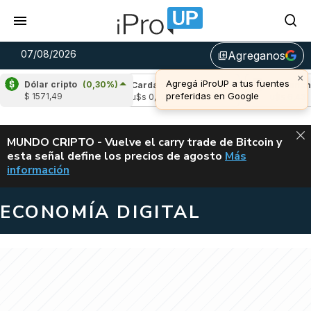
07/08/2026
Agreganos
library_add
×
Agregá iProUP a tus fuentes
Dólar cripto
(0,30%)
(-1,65%)
Cardano
(5,71%)
Avalanche
(-3
preferidas en Google
$ 1571,49
3
u$s 0,20
u$s 6,43
ALERTA
MUNDO CRIPTO - Vuelve el carry trade de Bitcoin y
esta señal define los precios de agosto
Más
VUELVE EL CAR
información
ECONOMÍA DIGITAL