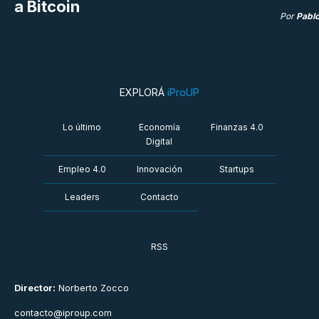
a Bitcoin
Por
Pabl
EXPLORÁ
iProUP
Lo último
Economía
Finanzas 4.0
Digital
Empleo 4.0
Innovación
Startups
Leaders
Contacto
RSS
Director:
Norberto Zocco
contacto@iproup.com