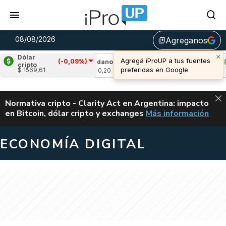
08/08/2026
Agreganos
library_add
×
Dólar
Agregá iProUP a tus fuentes
(-0,09%)
0,07%)
Cardano
(-1,32%)
Avalanche
(1,9
cripto
preferidas en Google
$ 1569,61
u$s 0,20
u$s 6,55
ALERTA
Normativa cripto - Clarity Act en Argentina: impacto
en Bitcoin, dólar cripto y exchanges
Más información
CLARITY ACT EN AR
ECONOMÍA DIGITAL