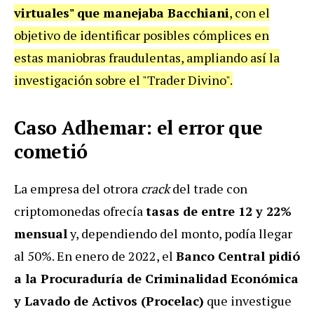
virtuales" que manejaba Bacchiani
, con el
objetivo de identificar posibles cómplices en
estas maniobras fraudulentas, ampliando así la
investigación sobre el "Trader Divino".
Caso Adhemar: el error que
cometió
La empresa del otrora
crack
del trade con
criptomonedas ofrecía
tasas de entre 12 y 22%
mensual
y, dependiendo del monto, podía llegar
al 50%. En enero de 2022, el
Banco Central pidió
a la Procuraduría de Criminalidad Económica
y Lavado de Activos (Procelac)
que investigue