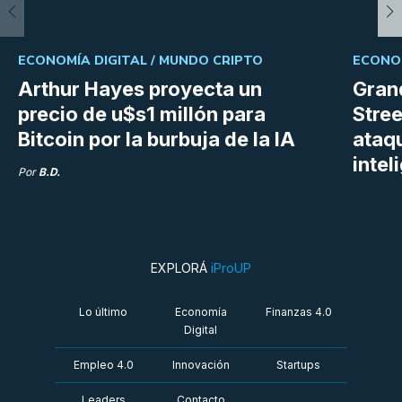
ECONOMÍA DIGITAL /
MUNDO CRIPTO
ECONOM
Arthur Hayes proyecta un
Gran
precio de u$s1 millón para
Stree
Bitcoin por la burbuja de la IA
ataq
intel
Por
B.D.
EXPLORÁ
iProUP
Lo último
Economía
Finanzas 4.0
Digital
Empleo 4.0
Innovación
Startups
Leaders
Contacto