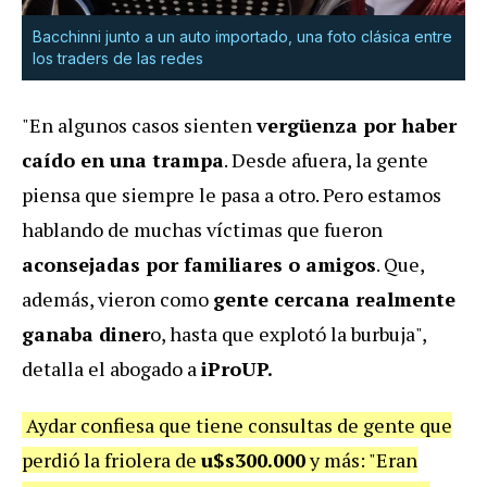
Bacchinni junto a un auto importado, una foto clásica entre
los traders de las redes
"En algunos casos sienten
vergüenza por haber
caído en una trampa
. Desde afuera, la gente
piensa que siempre le pasa a otro. Pero estamos
hablando de muchas víctimas que fueron
aconsejadas por familiares o amigos
. Que,
además, vieron como
gente cercana realmente
ganaba diner
o, hasta que explotó la burbuja",
detalla el abogado a
iProUP.
Aydar confiesa que tiene consultas de gente que
perdió la friolera de
u$s300.000
y más: "Eran