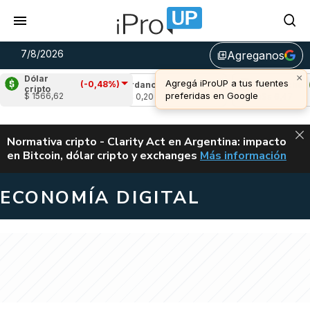
7/8/2026
Agreganos
library_add
Dólar
(-0,48%)
,94%)
Cardano
(-1,02%)
Avalanche
(0,06%
cripto
$ 1566,62
u$s 0,20
u$s 6,47
ALERTA
Normativa cripto - Clarity Act en Argentina: impacto
en Bitcoin, dólar cripto y exchanges
Más información
CLARITY ACT EN AR
ECONOMÍA DIGITAL