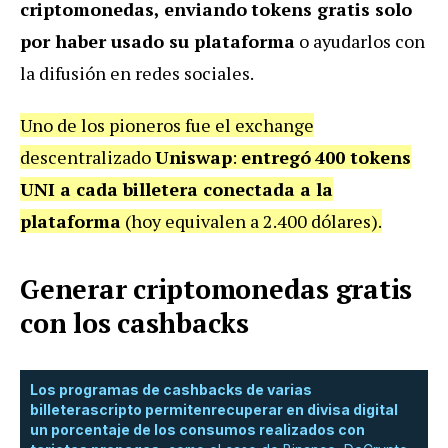
criptomonedas, enviando
tokens gratis solo
por
haber usado
su plataforma
o ayudarlos con
la difusión en redes sociales.
Uno de los pioneros fue el exchange
descentralizado
Uniswap
:
entregó
400 tokens
UNI a cada billetera conectada a la
plataforma
(hoy equivalen a 2.400 dólares).
Generar criptomonedas gratis
con los cashbacks
Los programas de cashbacks de varias
billeteras
cripto permiten
recuperar en divisa digital
un porcentaje de los consumos realizados con