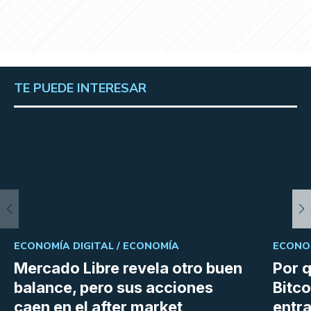
TE PUEDE INTERESAR
ECONOMÍA DIGITAL /
ECONOMÍA
ECONOM
Mercado Libre revela otro buen
Por q
balance, pero sus acciones
Bitco
caen en el after market
entra