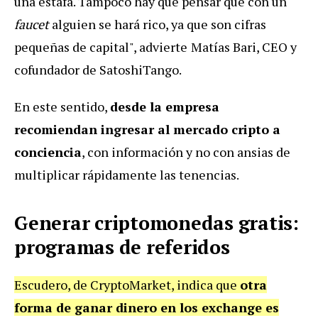
una estafa. Tampoco hay que pensar que con un
faucet
alguien se hará rico, ya que son cifras
pequeñas de capital", advierte
Matías Bari, CEO y
cofundador de SatoshiTango.
En este sentido,
desde la empresa
recomiendan ingresar
al mercado
cripto
a
conciencia
, con información y no con ansias de
multiplicar rápidamente las tenencias.
Generar criptomonedas gratis:
programas de referidos
Escudero, de CryptoMarket, indica que
otra
forma de ganar dinero en los exchange es