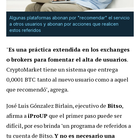
Algunas plataformas abonan por "recomendar" el servicio
a otros usuarios y abonan por acciones que realicen
estos referidos
"
Es una práctica extendida en los exchanges
o brokers para
fomentar el alta de usuarios
.
CryptoMarket tiene un sistema que entrega
0,0001 BTC
tanto al nuevo usuario como a aquel
que recomendó", agrega.
José Luis Gónzalez Birlain, ejecutivo de
Bitso
,
afirma a
iProUP
que el primer paso puede ser
difícil, por eso brinda "un programa de referidos a
tu cuenta de Bitso.
Y
no es necesario una