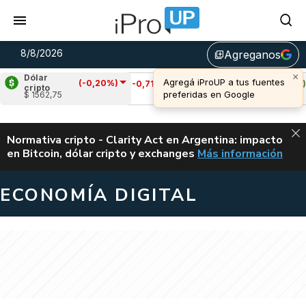
8/8/2026
Agreganos
library_add
Dólar
(-0,20%)
Cardano
(-0,71%)
Avalanche
(0,14%)
cripto
$ 1562,75
u$s 0,20
u$s 6,44
ALERTA
Normativa cripto - Clarity Act en Argentina: impacto
en Bitcoin, dólar cripto y exchanges
Más información
CLARITY ACT EN AR
ECONOMÍA DIGITAL