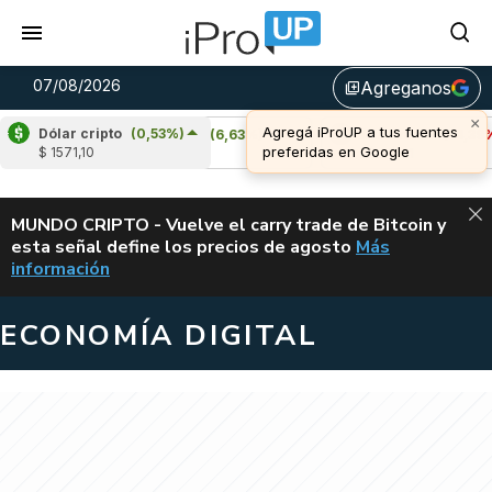
07/08/2026
Agreganos
library_add
Dólar cripto
(0,53%)
Cardano
(6,63%)
Avalanche
(-4,39%)
$ 1571,10
u$s 0,20
u$s 6,41
ALERTA
MUNDO CRIPTO - Vuelve el carry trade de Bitcoin y
esta señal define los precios de agosto
Más
VUELVE EL CAR
información
ECONOMÍA DIGITAL