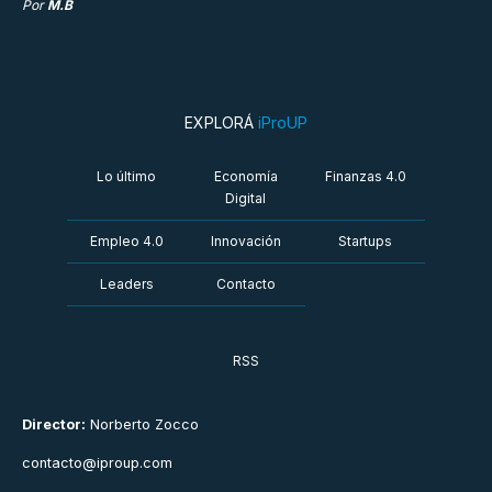
Por
M.B
EXPLORÁ
iProUP
Lo último
Economía
Finanzas 4.0
Digital
Empleo 4.0
Innovación
Startups
Leaders
Contacto
RSS
Director:
Norberto Zocco
contacto@iproup.com