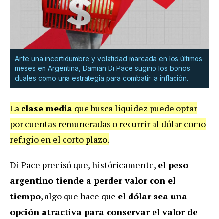
Ante una incertidumbre y volatidad marcada en los últimos
meses en Argentina, Damián Di Pace sugirió los bonos
duales como una estrategia para combatir la inflación.
La
clase media
que busca liquidez puede optar
por cuentas remuneradas o recurrir al dólar como
refugio en el corto plazo.
Di Pace precisó que, históricamente,
el peso
argentino tiende a perder valor con el
tiempo
, algo que hace que
el dólar sea una
opción atractiva para conservar el valor de