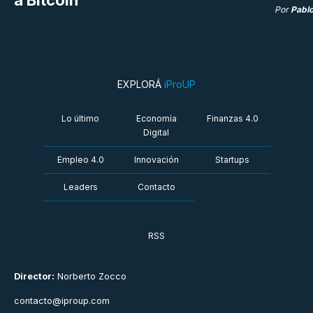
Por
Pabl
EXPLORÁ
iProUP
Lo último
Economía
Finanzas 4.0
Digital
Empleo 4.0
Innovación
Startups
Leaders
Contacto
RSS
Director:
Norberto Zocco
contacto@iproup.com