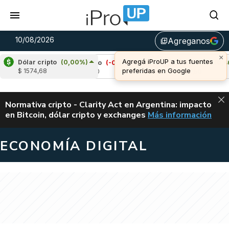
10/08/2026
Agreganos
library_add
×
Agregá iProUP a tus fuentes
Dólar cripto
(0,00%)
%)
Cardano
(-0,78%)
Avalanche
(0,40%)
preferidas en Google
$ 1574,68
u$s 0,20
u$s 6,50
ALERTA
Normativa cripto - Clarity Act en Argentina: impacto
en Bitcoin, dólar cripto y exchanges
Más información
CLARITY ACT EN AR
ECONOMÍA DIGITAL