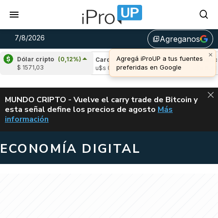
7/8/2026
Agreganos
library_add
×
Agregá iProUP a tus fuentes
Dólar cripto
(0,12%)
le
(-2,47%)
Cardano
(6,39%)
Avalanche
preferidas en Google
$ 1571,03
1,03
u$s 0,20
u$s 6,41
ALERTA
MUNDO CRIPTO - Vuelve el carry trade de Bitcoin y
esta señal define los precios de agosto
Más
VUELVE EL CAR
información
ECONOMÍA DIGITAL