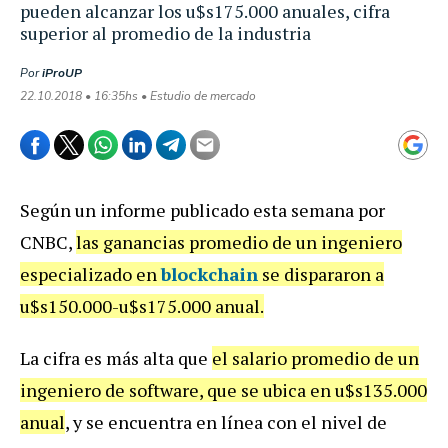
pueden alcanzar los u$s175.000 anuales, cifra
superior al promedio de la industria
Por
iProUP
22.10.2018 • 16:35hs • Estudio de mercado
Según un informe publicado esta semana por
CNBC,
las ganancias promedio de un ingeniero
especializado en
blockchain
se dispararon a
u$s150.000-u$s175.000 anual.
La cifra es más alta que
el salario promedio de un
ingeniero de software, que se ubica en u$s135.000
anual
, y se encuentra en línea con el nivel de