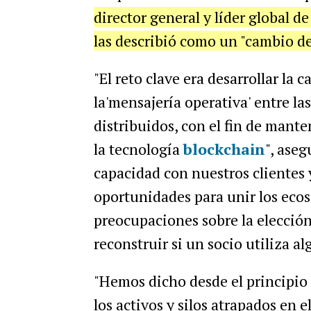
director general y líder global de
las describió como un "cambio de
"El reto clave era desarrollar la 
la'mensajería operativa' entre la
distribuidos, con el fin de manten
la tecnología
blockchain
", aseg
capacidad con nuestros clientes
oportunidades para unir los ecos
preocupaciones sobre la elección 
reconstruir si un socio utiliza al
"Hemos dicho desde el principio q
los activos y silos atrapados en e