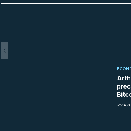
ECONO
Arth
prec
Bitc
Por
B.D.