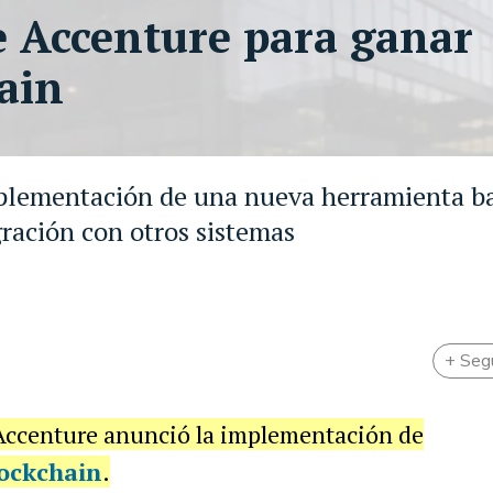
de Accenture para ganar
ain
plementación de una nueva herramienta b
gración con otros sistemas
+ Seg
 Accenture anunció la implementación de
ockchain
.