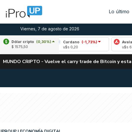
Lo último
Viernes, 7 de agosto de 2026
Dólar cripto
(0,30%)
le
(-2,04%)
Cardano
(-1,73%)
Avalanche
$ 1575,50
,03
u$s 0,20
u$s 6,43
MUNDO CRIPTO - Vuelve el carry trade de Bitcoin y esta
IPROUP
ECONOMÍA DIGITAL