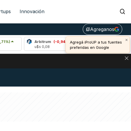
rtups
Innovación
Agreganos
library_add
×
Arbitrum
(-0,94%)
Bitcoin
(0,26%)
Agregá iProUP a tus fuentes
u$s 0,08
u$s 64.921,00
preferidas en Google
DE DE BITCOIN Y ESTA SEÑAL DEFINE LOS PRECIOS DE AG