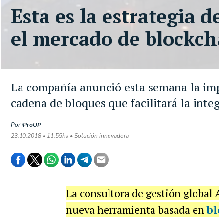
Esta es la estrategia 
el mercado de blockch
La compañía anunció esta semana la im
cadena de bloques que facilitará la inte
Por
iProUP
23.10.2018 • 11:55hs • Solución innovadora
La consultora de gestión global
nueva herramienta basada en
bl