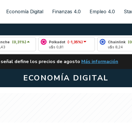
Economía Digital
Finanzas 4.0
Empleo 4.0
Sta
(0,31%)
Polkadot
(-1,35%)
Chainlink
(0,71%)
u$s 0,81
u$s 8,24
ALERTA
 señal define los precios de agosto
Más información
VUELVE EL CARRY TRA
ECONOMÍA DIGITAL