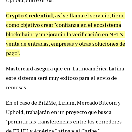
Crypto Credential
, así se llama el servicio, tiene
como objetivo crear "confianza en el ecosistema
blockchain" y "mejorarán la verificación en NFT’s,
venta de entradas, empresas y otras soluciones de
pago".
Mastercard asegura que en Latinoamérica Latina
este sistema será muy exitoso para el envío de
remesas.
En el caso de Bit2Me, Lirium, Mercado Bitcoin y
Uphold, trabajarán en un proyecto que busca
"permitir las transferencias entre los corredores
de EE.UU. y América Latina y el Caribe."