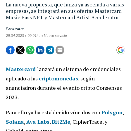
La nueva propuesta, que lanza ya asociada a varias
empresas, se integrará en sus ofertas Mastercard
Music Pass NFT y Mastercard Artist Accelerator
Por
iProUP
29.04.2023 • 09:01hs • Nuevo servicio
Mastercard
lanzará un sistema de credenciales
aplicado a las
criptomonedas
, según
anunciadron durante el evento cripto Consensus
2023.
Para ello ya ha establecido vínculos con
Polygon
,
Solana
,
Ava Labs
,
Bit2Me
, CipherTrace, y
Uphold, entre otros.