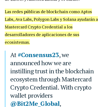
Las redes públicas de blockchain como Aptos
Labs, Ava Labs, Polygon Labs y Solana ayudarán a
Mastercard Crypto Credential a los
desarrolladores de aplicaciones de sus
ecosistemas.
At
#Consensus23
, we
announced how we are
instilling trust in the blockchain
ecosystem through Mastercard
Crypto Credential. With crypto
wallet providers
@Bit2Me_Global
,