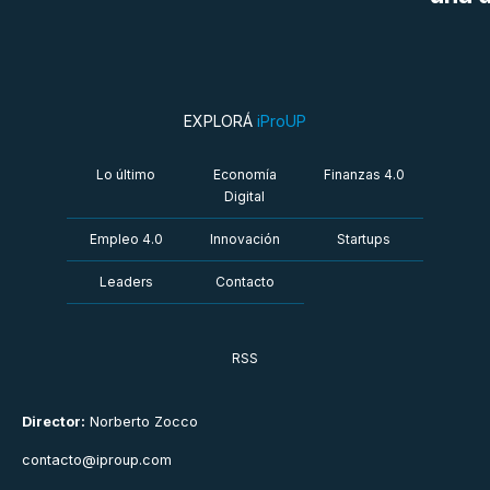
EXPLORÁ
iProUP
Lo último
Economía
Finanzas 4.0
Digital
Empleo 4.0
Innovación
Startups
Leaders
Contacto
RSS
Director:
Norberto Zocco
contacto@iproup.com