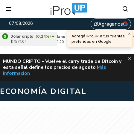
07/08/2026
Agreganos
library_add
×
Agregá iProUP a tus fuentes
Dólar cripto
(0,24%)
1,26%)
Cardano
(6,06%)
Avalanche
(-2,9
preferidas en Google
$ 1571,04
u$s 0,20
u$s 6,44
ALERTA
MUNDO CRIPTO - Vuelve el carry trade de Bitcoin y
esta señal define los precios de agosto
Más
VUELVE EL CAR
información
ECONOMÍA DIGITAL