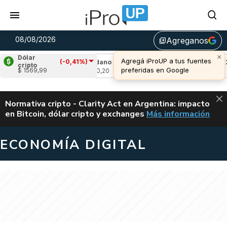
08/08/2026
Agreganos
library_add
Dólar
(-0,41%)
51%)
Cardano
(0,76%)
Avalanche
(2,39%
cripto
$ 1569,99
u$s 0,20
u$s 6,53
ALERTA
Normativa cripto - Clarity Act en Argentina: impacto
en Bitcoin, dólar cripto y exchanges
Más información
CLARITY ACT EN AR
ECONOMÍA DIGITAL