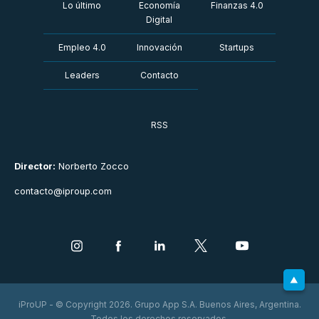
Lo último
Economía
Finanzas 4.0
Digital
Empleo 4.0
Innovación
Startups
Leaders
Contacto
RSS
Director:
Norberto Zocco
contacto@iproup.com
iProUP - © Copyright 2026. Grupo App S.A. Buenos Aires, Argentina.
Todos los derechos reservados.