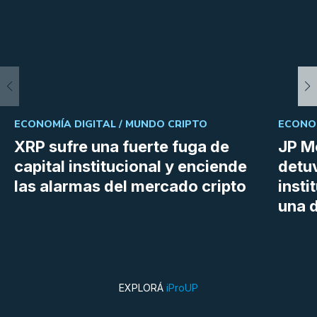
ECONOMÍA DIGITAL /
MUNDO CRIPTO
ECONOM
XRP sufre una fuerte fuga de
JP M
capital institucional y enciende
detu
las alarmas del mercado cripto
insti
una d
EXPLORÁ
iProUP