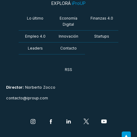
EXPLORÁ
iProUP
Lo último
Economía
Finanzas 4.0
Digital
Empleo 4.0
Innovación
Startups
Leaders
Contacto
RSS
Director:
Norberto Zocco
contacto@iproup.com