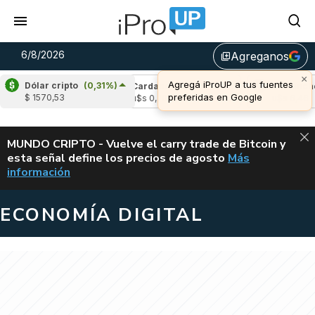
6/8/2026
Agreganos
library_add
×
Agregá iProUP a tus fuentes
Dólar cripto
(0,31%)
(-3,56%)
Cardano
(5,99%)
Avalanche
(-
preferidas en Google
$ 1570,53
3
u$s 0,20
u$s 6,46
ALERTA
MUNDO CRIPTO - Vuelve el carry trade de Bitcoin y
esta señal define los precios de agosto
Más
VUELVE EL CAR
información
ECONOMÍA DIGITAL