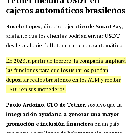
Tether incluirá USDT en
cajeros automáticos brasileños
Rocelo Lopes
,
director ejecutivo de
SmartPay
,
adelantó que los clientes podrían enviar
USDT
desde cualquier billetera a un cajero automático.
En 2023, a partir de febrero, la compañía ampliará
las funciones para que los usuarios puedan
depositar reales brasileños en los ATM y recibir
USDT en sus monederos.
Paolo Ardoino
,
CTO de Tether
, sostuvo que
la
integración ayudaría a generar una mayor
promoción e inclusión financiera
en un país