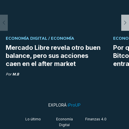
ECONOMÍA DIGITAL /
ECONOMÍA
ECONOM
Mercado Libre revela otro buen
Por q
balance, pero sus acciones
Bitco
caen en el after market
entra
Por
M.B
EXPLORÁ
iProUP
Lo último
Economía
Finanzas 4.0
Digital