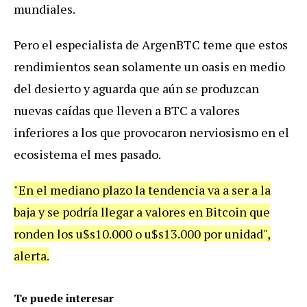
mundiales.
Pero el especialista de ArgenBTC teme que estos
rendimientos sean solamente un oasis en medio
del desierto y aguarda que aún se produzcan
nuevas caídas que lleven a BTC a valores
inferiores a los que provocaron nerviosismo en el
ecosistema el mes pasado.
"En el mediano plazo la tendencia va a ser a la
baja y se podría llegar a valores en Bitcoin que
ronden los u$s10.000 o u$s13.000 por unidad",
alerta.
Te puede interesar