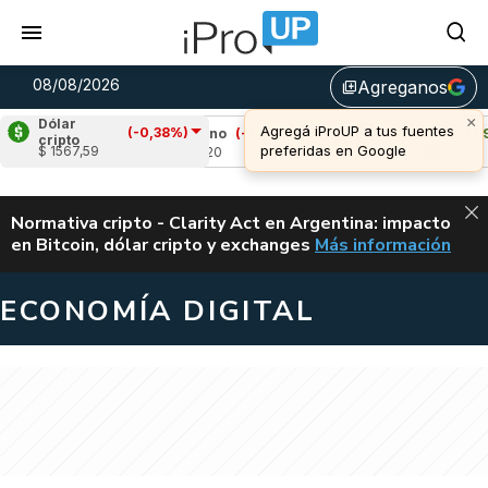
08/08/2026
Agreganos
library_add
Dólar
(-0,38%)
%)
Cardano
(-1,32%)
Avalanche
(1,99%)
cripto
$ 1567,59
u$s 0,20
u$s 6,55
ALERTA
Normativa cripto - Clarity Act en Argentina: impacto
en Bitcoin, dólar cripto y exchanges
Más información
CLARITY ACT EN AR
ECONOMÍA DIGITAL