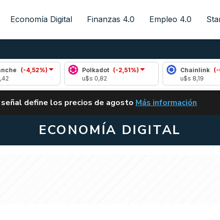
Economía Digital
Finanzas 4.0
Empleo 4.0
Sta
2%)
Polkadot
(-2,51%)
Chainlink
(-0,06%)
u$s 0,82
u$s 8,19
ALERTA
 señal define los precios de agosto
Más información
VUELVE EL CARRY TRA
ECONOMÍA DIGITAL