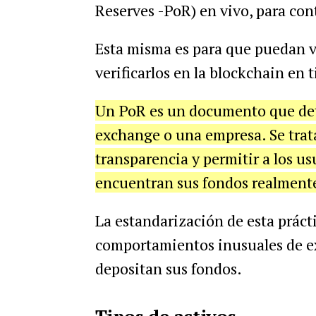
Reserves -PoR) en vivo, para cont
Esta misma es para que puedan v
verificarlos en la blockchain en 
Un
PoR es un documento que deta
exchange o una empresa. Se trat
transparencia y permitir a los us
encuentran sus fondos realment
La estandarización de esta práct
comportamientos inusuales de e
depositan sus fondos.