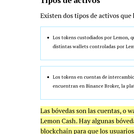
Tipos de activos
Existen dos tipos de activos que 
Los tokens custodiados por Lemon, q
distintas wallets controladas por Le
Los tokens en cuentas de intercambio,
encuentran en Binance Broker, la pla
Las bóvedas son las cuentas, o wa
Lemon Cash. Hay algunas bóvedas
blockchain para que los usuarios