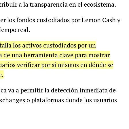
ribuir a la transparencia en el ecosistema.
er los fondos custodiados por Lemon Cash y
tiempo real.
lla los activos custodiados por un
a de una herramienta clave para mostrar
uarios verificar por sí mismos en dónde se
e.
ica va a permitir la detección inmediata de
xchanges o plataformas donde los usuarios