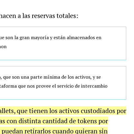
hacen a las reservas totales:
ue son la gran mayoría y están almacenados en
mon
 que son una parte mínima de los activos, y se
taforma que nos provee el servicio de intercambio
llets, que tienen los activos custodiados por
 con distinta cantidad de tokens por
 puedan retirarlos cuando quieran sin