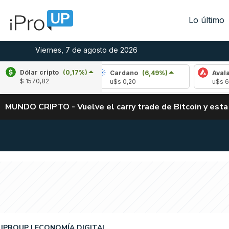
Lo último
Viernes, 7 de agosto de 2026
Dólar cripto
(0,17%)
2,00%)
Cardano
(6,49%)
Avalanche
(-4,5
$ 1570,82
u$s 0,20
u$s 6,42
MUNDO CRIPTO - Vuelve el carry trade de Bitcoin y esta
IPROUP
ECONOMÍA DIGITAL