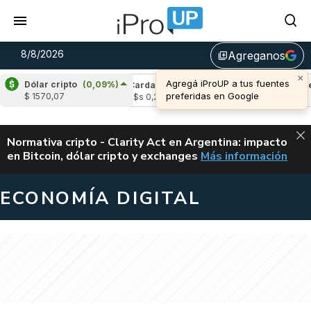
8/8/2026
Agreganos
library_add
×
Agregá iProUP a tus fuentes
Dólar cripto
(0,09%)
(2,14%)
Cardano
(-0,24%)
Avalanche
(1,
preferidas en Google
$ 1570,07
u$s 0,20
u$s 6,53
ALERTA
Normativa cripto - Clarity Act en Argentina: impacto
en Bitcoin, dólar cripto y exchanges
Más información
CLARITY ACT EN AR
ECONOMÍA DIGITAL